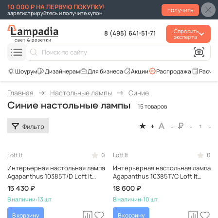
10 000 Р НА ПЕРВУЮ ПОКУПКУ!
получить
зарегистрируйтесь и получите купон
Спросить
8 (495) 641-51-71
эксперта
Для бизнеса
Акции
Распродажа
Расче
Главная
Настольные лампы
Синие
Синие настольные лампы
15 товаров
Фильтр
Loft It
0
Loft It
0
Интерьерная настольная лампа
Интерьерная настольная лампа
Agapanthus 10385T/D Loft It
Agapanthus 10385T/C Loft It
белая, с цветами,
белая, с цветами,
15 430 ₽
18 600 ₽
керамическая, тканевая
керамическая, тканевая
В наличии:
13 шт
В наличии:
10 шт
В корзину
В корзину