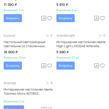
Lucide синяя, тканевая,
Tercino Blue синий, тканевый,
11 390 ₽
5 810 ₽
прикроватная
прикроватный
В наличии:
1 шт
В наличии:
3 шт
В корзину
В корзину
Eurosvet
0
Ambrella light
0
Настольный светодиодный
Интерьерная настольная лампа
светильник со стеклянным
High Light LH53248 Ambrella
плафоном Eurosvet Frasco
белая, керамическая,
16 800 ₽
5 980 ₽
80507/1 синий a069348
прикроватная, в стиле модерн
В наличии:
10 шт
В наличии:
20 шт
В корзину
В корзину
Artemide
0
Интерьерная настольная лампа
Tolomeo Micro A011850
Artemide
В наличии:
2 шт