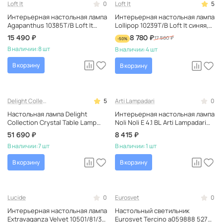
Loft It
0
Loft It
5
Интерьерная настольная лампа
Интерьерная настольная лампа
Agapanthus 10385T/B Loft It
Lollipop 10239T/B Loft It синяя,
белая, с цветами,
светодиодная, креативная, в
15 490 ₽
8 780 ₽
-50%
17 560 ₽
керамическая, тканевая
форме шара
В наличии:
8 шт
В наличии:
4 шт
В корзину
В корзину
Delight Collection
5
Arti Lampadari
0
Настольная лампа Delight
Интерьерная настольная лампа
Collection Crystal Table Lamp
Noli Noli E 4.1 BL Arti Lampadari
BRTL3022 синяя, в кабинет,
белая, итальянская,
51 690 ₽
8 415 ₽
итальянская, прикроватная
керамическая, тканевая
В наличии:
7 шт
В наличии:
1 шт
В корзину
В корзину
Lucide
0
Eurosvet
0
Интерьерная настольная лампа
Настольный светильник
Extravaganza Velvet 10501/81/37
Eurosvet Tercino a059888 5278