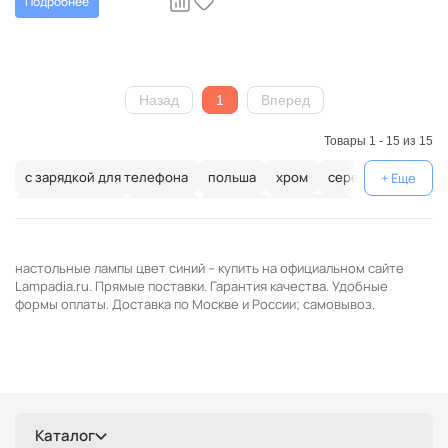
Подробнее
Назад
1
Вперед
Товары 1 - 15 из 15
с зарядкой для телефона
польша
хром
серебристые
американские
испания
модерн
с пультом
скандинавские
круглые
морские
медь
цветные
настольные лампы цвет синий – купить на официальном сайте
оранжевые
советские
розовые
бирюзовые
Lampadia.ru. Прямые поставки. Гарантия качества. Удобные
формы оплаты. Доставка по Москве и России; самовывоз.
ночники
металлические
золотые
галогеновые
для чтения
фиолетовые
чехия
e27
джапанди
кантри
из камня
прикроватные
свеча
желтые
современные
латунь
черные
люминесцентные
Каталог