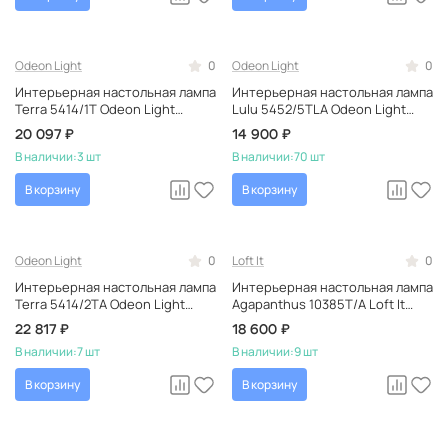
Odeon Light
0
Odeon Light
0
Интерьерная настольная лампа
Интерьерная настольная лампа
Terra 5414/1T Odeon Light
Lulu 5452/5TLA Odeon Light
синяя, итальянская, в
синяя, светодиодная,
20 097 ₽
14 900 ₽
классическом стиле
итальянская, металлическая
В наличии:
3 шт
В наличии:
70 шт
В корзину
В корзину
Odeon Light
0
Loft It
0
Интерьерная настольная лампа
Интерьерная настольная лампа
Terra 5414/2TA Odeon Light
Agapanthus 10385T/A Loft It
синяя, итальянская, в
белая, с цветами,
22 817 ₽
18 600 ₽
классическом стиле
керамическая, тканевая
В наличии:
7 шт
В наличии:
9 шт
В корзину
В корзину