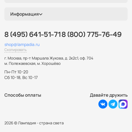
с диммером
лофт
классика
тканевые
деревянные
красные
прованс
бронза
ретро
хрустальные
Информация
керамические
винтажные
тиффани
италия
зеленые
белые
шары
с часами
с цветами
8 (495) 641-51-71
8 (800) 775-76-49
складные
маленькие
креативные
кольцо
shop@lampadia.ru
Скопировать
зеленые ретро
для маникюра
в кабинет
двойные
г. Москва
,
пр-т Маршала Жукова, д. 2к2с1, оф. 704
гибкие
большие
беспроводные
USB
м. Полежаевская, м. Хорошёво
Пн-Пт 10-20
Сб 10-18, Вс 10-17
Способы оплаты
Давайте дружить
2026 © Лампадия - страна света