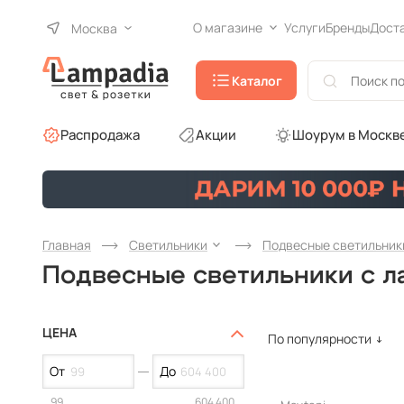
О магазине
Услуги
Бренды
Дост
Москва
Каталог
Распродажа
Акции
Шоурум в Москв
Главная
Светильники
Подвесные светильник
Подвесные светильники с л
ЦЕНА
По популярности
От
До
99
604 400