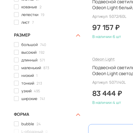
с кашпо
0
Подвесной светиль
кованые
2
Odeon Light белый
итальянский
лепестки
19
Артикул: 5072/60L
лист
7
97 157 ₽
луна
6
РАЗМЕР
В наличии:
6 шт
мозаика
0
большой
740
молекулы
11
высокий
192
облако
14
Odeon Light
длинный
571
одуванчик
6
Подвесной светиль
маленький
873
пластины
40
Odeon Light свето
низкий
1
плетеные
5
Артикул: 5071/40L
тонкий
213
плоские
4
узкий
495
подвески
22
83 444 ₽
широкие
741
прутья
19
В наличии:
4 шт
ракушки
0
ФОРМА
рога
0
рожковые
26
bubble
24
с бабочками
3
L-образный
0