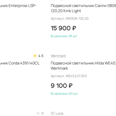
ник Enterprise LSP-
Подвесной светильник Салли 080
120,20 Kink Light
Артикул: 08062K-120,20
15 900 ₽
В наличии:
18 шт
4.5
Wertmark
ник Corda 4391/40CL
Подвесной светильник Hilda WE452
Wertmark
Артикул: WE452.01.303
9 100 ₽
В наличии:
20 шт
0
ST Luce