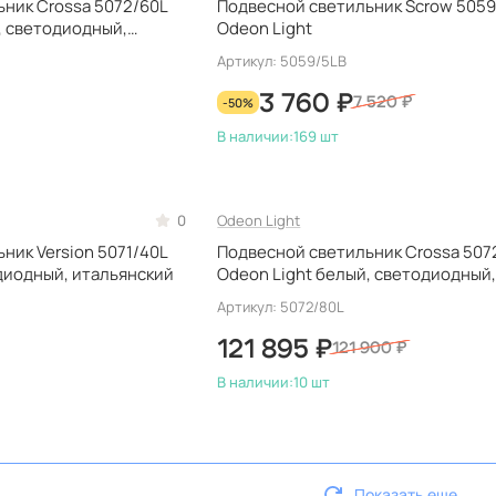
ник Crossa 5072/60L
Подвесной светильник Scrow 5059
, светодиодный,
Odeon Light
Артикул: 5059/5LB
3 760 ₽
-50%
7 520 ₽
В наличии:
169 шт
0
Odeon Light
ник Version 5071/40L
Подвесной светильник Crossa 507
диодный, итальянский
Odeon Light белый, светодиодный
итальянский
Артикул: 5072/80L
121 895 ₽
121 900 ₽
В наличии:
10 шт
Показать еще