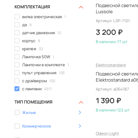
Подвесной светильн
Loft IT
287
КОМПЛЕКТАЦИЯ
Lussole
Lucia Tucci
7
вилка электрическая
1
Артикул: LSP-7101
Lucide
2
да
9
Lumion
34
3 200 ₽
датчик движения
10
Lussole
319
корпус
8
В наличии:
77 шт
Mantra
225
крепеж
32
Maytoni
295
Лампочка 50W
1
MM Lampadari
0
Лампочки в комплекте
1
Elektrostandard
MW-Light
1
пульт управления
193
Подвесной светиль
MyFar
49
Elektrostandard a0
с драйвером
100
Natali Kovaltseva
12
с лампами
4517
Артикул: a064187
Newport
131
с рассеивателем
1449
1 390 ₽
ТИП ПОМЕЩЕНИЯ
Novotech
77
Nowodvorski
В наличии:
122 шт
4
Жилые
Odeon Light
237
Omnilux
Коммерческие
38
Odeon Light
Reccagni Angelo
0