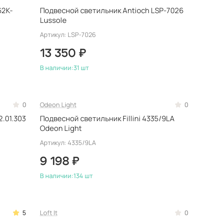
62K-
Подвесной светильник Antioch LSP-7026
Lussole
Артикул: LSP-7026
13 350 ₽
В наличии:
31 шт
0
Odeon Light
0
.01.303
Подвесной светильник Fillini 4335/9LA
Odeon Light
Артикул: 4335/9LA
9 198 ₽
В наличии:
134 шт
5
Loft It
0