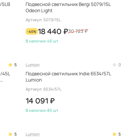
/5LB
Подвесной светильник Bergi 5079/15L
Odeon Light
Артикул: 5079/15L
18 440 ₽
-40%
30 723 ₽
В наличии:
46 шт
5
Lumion
0
8/45L
Подвесной светильник Indie 6534/57L
,
Lumion
Артикул: 6534/57L
14 091 ₽
В наличии:
85 шт
5
Lumion
5