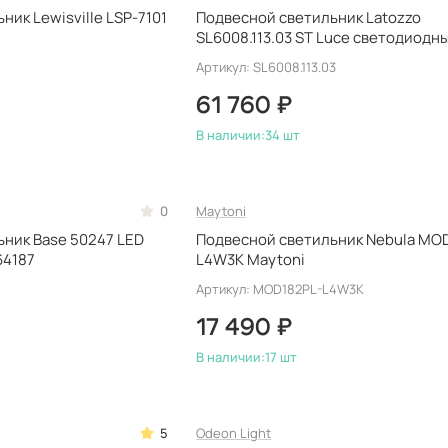
ик Lewisville LSP-7101
Подвесной светильник Latozzo
SL6008.113.03 ST Luce светодиодн
итальянский
Артикул: SL6008.113.03
61 760 ₽
В наличии:
34 шт
0
Maytoni
ник Base 50247 LED
Подвесной светильник Nebula MO
64187
L4W3K Maytoni
Артикул: MOD182PL-L4W3K
17 490 ₽
В наличии:
17 шт
5
Odeon Light