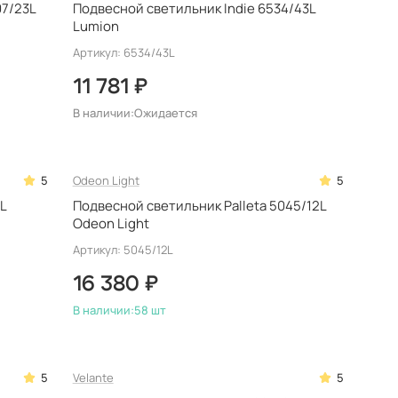
07/23L
Подвесной светильник Indie 6534/43L
Lumion
Артикул: 6534/43L
11 781 ₽
В наличии:
Ожидается
5
Odeon Light
5
5L
Подвесной светильник Palleta 5045/12L
Odeon Light
Артикул: 5045/12L
16 380 ₽
В наличии:
58 шт
5
Velante
5