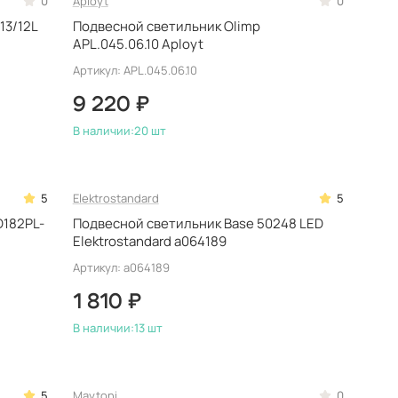
0
Aployt
0
13/12L
Подвесной светильник Olimp
APL.045.06.10 Aployt
Артикул: APL.045.06.10
9 220 ₽
В наличии:
20 шт
5
Elektrostandard
5
D182PL-
Подвесной светильник Base 50248 LED
Elektrostandard a064189
Артикул: a064189
1 810 ₽
В наличии:
13 шт
5
Maytoni
0