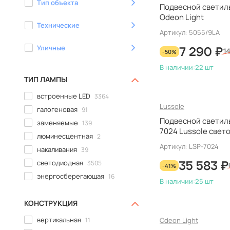
Тип объекта
Подвесной светиль
Seletti
1
Odeon Light
Sonex
0
Технические
Артикул: 5055/9LA
ST Luce
280
Stellanova
0
Уличные
7 290 ₽
-50%
14
Stilfort
56
В наличии:
22 шт
THPG
0
ТИП ЛАМПЫ
TK Lighting
0
встроенные LED
3364
Velante
43
Lussole
галогеновая
91
Vitaluce
127
Подвесной светиль
заменяемые
139
Wertmark
113
7024 Lussole свет
люминесцентная
2
ZORTES
0
Артикул: LSP-7024
накаливания
39
Тарьсма
0
светодиодная
3505
35 583 ₽
-41%
энергосберегающая
16
В наличии:
25 шт
КОНСТРУКЦИЯ
вертикальная
11
Odeon Light