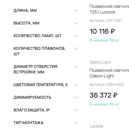
Подвесной светиль
F-Promo
44
ДЛИНА, ММ
7251 Lussole
Fabbian
5
Артикул: LSP-7251
Favourite
239
ВЫСОТА, ММ
Fede
0
10 116 ₽
КОЛИЧЕСТВО ЛАМП, ШТ
Feron
12
В наличии:
38 шт
Freya
112
КОЛИЧЕСТВО ПЛАФОНОВ,
Garda Decor
0
ШТ
Gauss
5
Odeon Light
ДИАМЕТР ОТВЕРСТИЯ
Ideal Lux
6
Подвесной светиль
ВСТРОЙКИ, ММ
iLamp
1
Odeon Light
Illuminati
16
ЦВЕТОВАЯ ТЕМПЕРАТУРА, К
Артикул: 4391/40CL
ImperiumLoft
123
36 372 ₽
ДИММИРУЕМОСТЬ
Italline
33
В наличии:
36 шт
Jago
0
ВЛАГОЗАЩИТА, IP
Kink Light
229
Lampatron
0
ТИП МОНТАЖА
Lussole
Lightstar
205