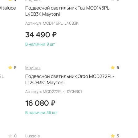
italuce
Подвесной светильник Tau MOD146PL-
L40B3K Maytoni
Артикул: MOD146PL-L40B3K
34 490 ₽
В наличии:
9 шт
5
Maytoni
5
4L
Подвесной светильник Ordo MOD272PL-
L12CH3K1 Maytoni
Артикул: MOD272PL-L12CH3K1
16 080 ₽
В наличии:
36 шт
0
Lussole
5