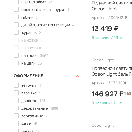
влагостойкие
43
Подвесной светиль
Odeon Light
выключатель на шнурке
1
гибкий
34
Артикул: 5045/12LB
дизайнерские композиции
43
13 419 ₽
журавль
2
В наличии:
103 шт
на ножке
0
на пружине
0
на тросе
3467
Odeon Light
на цепи
23
Подвесной светиль
на шнуре
96
Odeon Light белый
ОФОРМЛЕНИЕ
на штанге
23
итальянский
Артикул: 5072/100L
веточки
17
набором
0
вязаные
2
146 927 ₽
настенно-потолочные
1
146
двойные
123
неповоротные
0
В наличии:
12 шт
декоративные
1906
поворотные
58
зеркальные
2
с абажуром
32
капли
15
с выключателем
7
Odeon Light
клетка
27