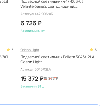
/5LB
Подвесной светильник 447-006-03
Velante белый, светодиодный,
деревянный
Артикул: 447-006-03
6 726 ₽
В наличии:
4 шт
5
Odeon Light
5
2/80L
Подвесной светильник Palleta 5045/12LA
,
Odeon Light
Артикул: 5045/12LA
15 372 ₽
15 373 ₽
В наличии:
81 шт