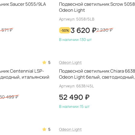
ник Saucer 5055/9LA
Подвесной светильник Scrow 5058
Odeon Light
Артикул: 5058/5LB
3 620 ₽
 571 ₽
-50%
7 230 ₽
В наличии:
130 шт
5
Odeon Light
ник Centennial LSP-
Подвесной светильник Chiara 663
одиодный, итальянский
Odeon Light белый, светодиодный
итальянский
Артикул: 6638/45L
52 490 ₽
60 499 ₽
В наличии:
15 шт
5
Odeon Light