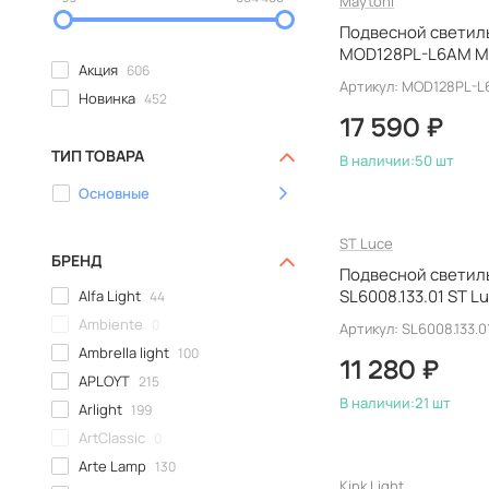
Maytoni
Подвесной светил
MOD128PL-L6AM M
Акция
606
Артикул: MOD128PL-
Новинка
452
17 590 ₽
ТИП ТОВАРА
В наличии:
50 шт
Основные
ST Luce
БРЕНД
Подвесной светиль
SL6008.133.01 ST 
Alfa Light
44
итальянский
Ambiente
0
Артикул: SL6008.133.0
Ambrella light
100
11 280 ₽
APLOYT
215
В наличии:
21 шт
Arlight
199
ArtClassic
0
Arte Lamp
130
Kink Light