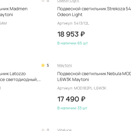
0
Odeon Light
ьник Madmen
Подвесной светильник Strekoza 54
aytoni
Odeon Light
L6AM
Артикул: 5413/12L
18 953 ₽
В наличии:
65 шт
5
Maytoni
ник Latozzo
Подвесной светильник Nebula MO
Luce светодиодный,
L6W3K Maytoni
1
Артикул: MOD182PL-L6W3K
17 490 ₽
В наличии:
33 шт
0
Vitaluce