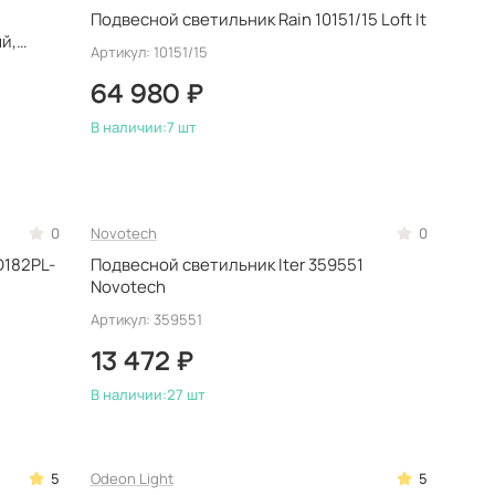
Подвесной светильник Rain 10151/15 Loft It
ый,
Артикул: 10151/15
64 980 ₽
В наличии:
7 шт
0
Novotech
0
D182PL-
Подвесной светильник Iter 359551
Novotech
Артикул: 359551
13 472 ₽
В наличии:
27 шт
5
Odeon Light
5