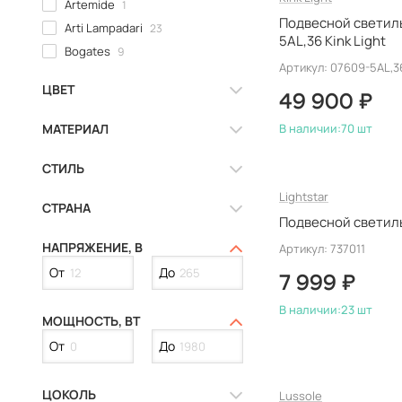
Artemide
1
Подвесной светил
Arti Lampadari
23
5AL,36 Kink Light
Bogates
9
Артикул: 07609-5AL,3
Bohemia Ivele
0
ЦВЕТ
Brilliant
0
49 900 ₽
Covali
0
МАТЕРИАЛ
В наличии:
70 шт
Crystal Lux
83
СТИЛЬ
De Markt
19
Deko-Light
0
Lightstar
СТРАНА
Delight Collection
10
Подвесной светильн
Denkirs
18
НАПРЯЖЕНИЕ, В
Артикул: 737011
Dio D`arte
6
От
До
7 999 ₽
Divinare
74
Eglo
67
В наличии:
23 шт
МОЩНОСТЬ, ВТ
Eichholtz
0
От
До
Elektrostandard
78
Eurosvet
68
ЦОКОЛЬ
Lussole
Evoluce
5