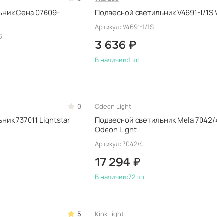
ьник Сена 07609-
Подвесной светильник V4691-1/1S V
Артикул: V4691-1/1S
6
3 636 ₽
В наличии:
1 шт
0
Odeon Light
ик 737011 Lightstar
Подвесной светильник Mela 7042/
Odeon Light
Артикул: 7042/4L
17 294 ₽
В наличии:
72 шт
5
Kink Light