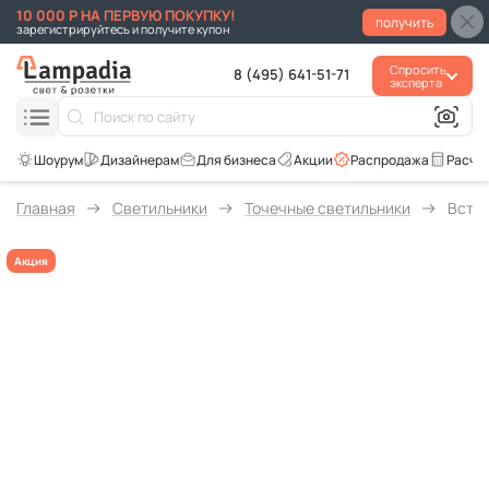
10 000 Р НА ПЕРВУЮ ПОКУПКУ!
получить
зарегистрируйтесь и получите купон
Спросить
8 (495) 641-51-71
эксперта
Для бизнеса
Акции
Распродажа
Расче
Главная
Светильники
Точечные светильники
Встра