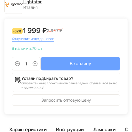
Lightstar
Италия
1 999 ₽
2 947 ₽
-32%
Хочу купить еще дешевле
В наличии:
70 шт
В корзину
Устали подбирать товар?
Отправьте смету, проект или описание задачи. Сделаем всё за вас
и дадим скидку!
Запросить оптовую цену
Характеристики
Инструкции
Лампочки
От