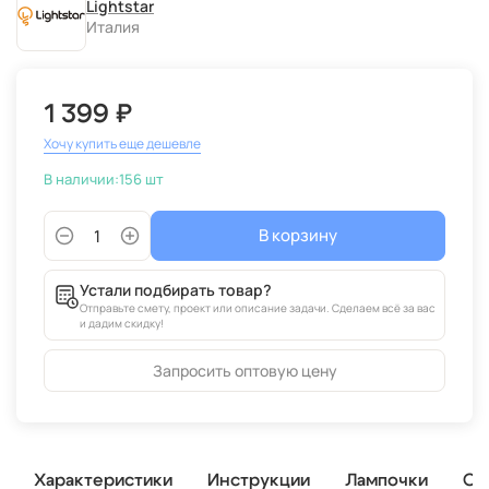
Lightstar
Италия
1 399 ₽
Хочу купить еще дешевле
В наличии:
156 шт
В корзину
Устали подбирать товар?
Отправьте смету, проект или описание задачи. Сделаем всё за вас
и дадим скидку!
Запросить оптовую цену
Характеристики
Инструкции
Лампочки
От