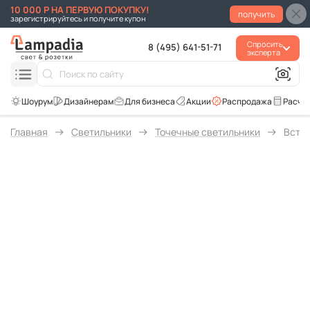
10 000 Р НА ПЕРВУЮ ПОКУПКУ!
получить
зарегистрируйтесь и получите купон
Спросить
8 (495) 641-51-71
эксперта
Для бизнеса
Акции
Распродажа
Расче
Главная
Светильники
Точечные светильники
Встра