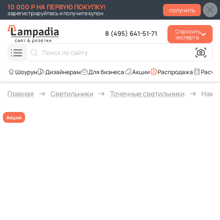
10 000 Р НА ПЕРВУЮ ПОКУПКУ!
получить
зарегистрируйтесь и получите купон
Спросить
8 (495) 641-51-71
эксперта
Для бизнеса
Акции
Распродажа
Расче
Главная
Светильники
Точечные светильники
Накла