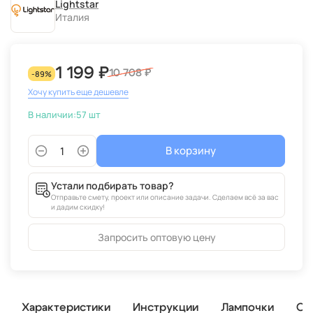
Lightstar
Италия
1 199 ₽
10 708 ₽
-89%
Хочу купить еще дешевле
В наличии:
57 шт
В корзину
Устали подбирать товар?
Отправьте смету, проект или описание задачи. Сделаем всё за вас
и дадим скидку!
Запросить оптовую цену
Характеристики
Инструкции
Лампочки
От