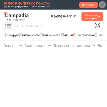
10 000 Р НА ПЕРВУЮ ПОКУПКУ!
получить
зарегистрируйтесь и получите купон
Спросить
8 (495) 641-51-71
эксперта
Для бизнеса
Акции
Распродажа
Расче
Главная
Светильники
Точечные светильники
Встра