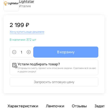
Lightstar
Италия
2 199 ₽
Хочу купить еще дешевле
В наличии:
372 шт
В корзину
Устали подбирать товар?
Отправьте смету, проект или описание задачи. Сделаем всё за вас
и дадим скидку!
Запросить оптовую цену
Характеристики
Лампочки
Отзывы
Задать