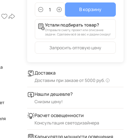
В корзину
Устали подбирать товар?
Отправьте смету, проект или описание
задачи. Сделаем всё за вас и дадим скидку!
Запросить оптовую цену
да
Доставка
Доставим при заказе от 5000 руб.
Нашли дешевле?
Снизим цену!
ет
Расчет освещенности
еля
Консультация светодизайнера
Калькулятор мощности освещения