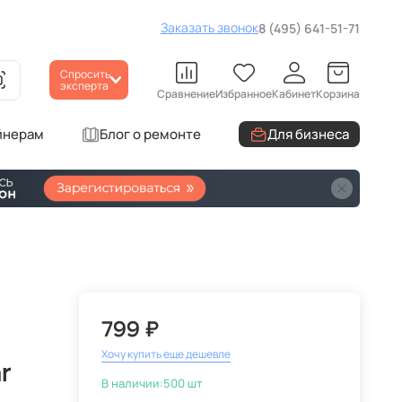
Заказать звонок
8 (495) 641-51-71
Спросить
эксперта
Сравнение
Избранное
Кабинет
Корзина
йнерам
Блог о ремонте
Для бизнеса
799 ₽
Хочу купить еще дешевле
r
В наличии:
500 шт