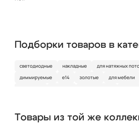
Подборки товаров в кат
светодиодные
накладные
для натяжных пот
диммируемые
e14
золотые
для мебели
в детскую
плоские
классические
прозра
квадратные
с датчиком движения
с подвеск
Товары из той же колле