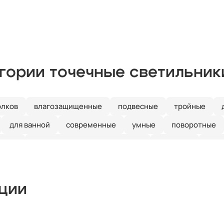
егории точечные светильник
олков
влагозащищенные
подвесные
тройные
для ванной
современные
умные
поворотные
чные
для гипсокартонного потолка
на кухню
сер
ами
лофт
пластиковые
gx53
регулируемые
кции