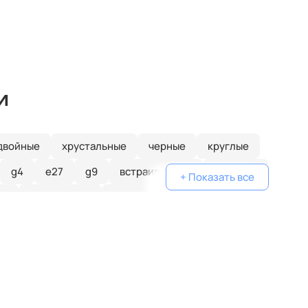
и
двойные
хрустальные
черные
круглые
g4
е27
g9
встраиваемые
зеленые
+ Показать все
ые
серебряные
белые
стеклянные
тонкие
gu10
ip20
ip65