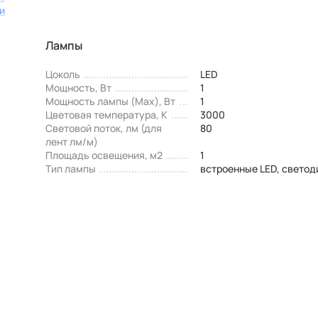
и
Лампы
Цоколь
LED
Мощность, Вт
1
Мощность лампы (Max), Вт
1
Цветовая температура, К
3000
Световой поток, лм (для
80
лент лм/м)
Площадь освещения, м2
1
Тип лампы
встроенные LED, свето