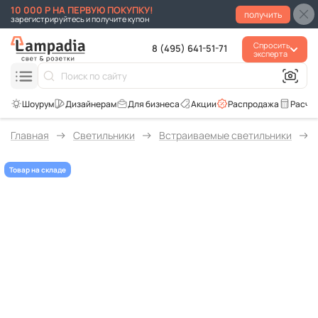
10 000 Р НА ПЕРВУЮ ПОКУПКУ!
получить
зарегистрируйтесь и получите купон
Спросить
8 (495) 641-51-71
эксперта
Для бизнеса
Акции
Распродажа
Расче
Главная
Светильники
Встраиваемые светильники
Товар на складе