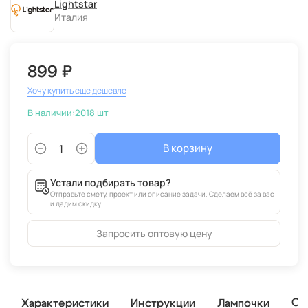
Lightstar
Италия
899 ₽
Хочу купить еще дешевле
В наличии:
2018 шт
В корзину
Устали подбирать товар?
Отправьте смету, проект или описание задачи. Сделаем всё за вас
и дадим скидку!
Запросить оптовую цену
От
Характеристики
Инструкции
Лампочки