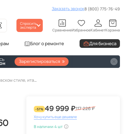
Заказать звонок
8 (800) 775-76-49
Спросить
эксперта
Сравнение
Избранное
Кабинет
Корзина
ерам
Блог о ремонте
Для бизнеса
Люстра подвесная Lightstar Agola 810160 каскадная белая, в скандинавском стиле, итальянская
49 999 ₽
117 226 ₽
-57%
Хочу купить еще дешевле
60
В наличии:
4 шт