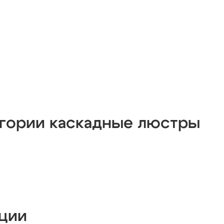
егории каскадные люстры
кции