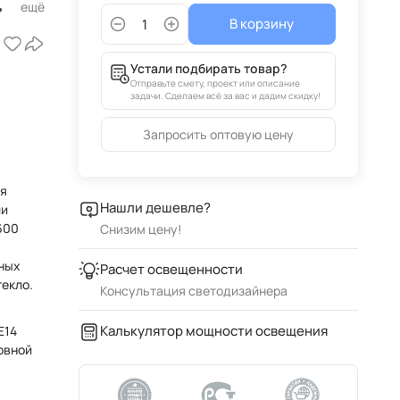
В корзину
ле,
Устали подбирать товар?
Отправьте смету, проект или описание
задачи. Сделаем всё за вас и дадим скидку!
Запросить оптовую цену
ся
Нашли дешевле?
ии
Снизим цену!
ных
Расчет освещенности
текло.
Консультация светодизайнера
Калькулятор мощности освещения
E14
овной