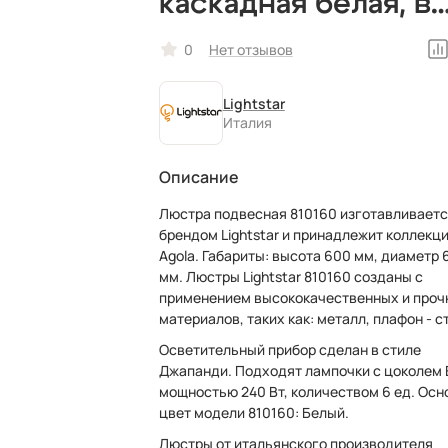
каскадная белая, в
скандинавском сти
0
Нет отзывов
итальянская
Lightstar
Италия
Описание
Люстра подвесная 810160 изготавливает
брендом Lightstar и принадлежит коллекц
Agola. Габариты: высота 600 мм, диаметр 600
мм. Люстры Lightstar 810160 созданы с
применением высококачественных и проч
материалов, таких как: металл, плафон - с
Осветительный прибор сделан в стиле
Джапанди. Подходят лампочки с цоколем 
мощностью 240 Вт, количеством 6 ед. Осн
цвет модели 810160: Белый.
Люстры от итальянского производителя