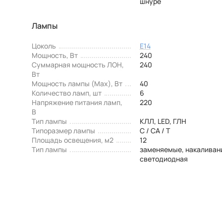
шнуре
Лампы
Цоколь
E14
Мощность, Вт
240
Суммарная мощность ЛОН,
240
Вт
Мощность лампы (Max), Вт
40
Количество ламп, шт
6
Напряжение питания ламп,
220
В
Тип лампы
КЛЛ, LED, ГЛН
Типоразмер лампы
C / CA / T
Площадь освещения, м2
12
Тип лампы
заменяемые, накаливан
светодиодная