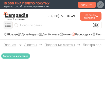
10 000 Р НА ПЕРВУЮ ПОКУПКУ!
получить
зарегистрируйтесь и получите купон
Спросить
8 (800) 775-76-49
эксперта
Для бизнеса
Акции
Распродажа
Расче
Главная
Люстры
Подвесные люстры
Люстра подве