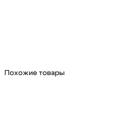
кольцевые
прямоугольные
круглые
классика
деревянные
черные
дизайнерские
длинные
3 плафона
3 лампы
разноцветные
стеклянные
хром
золотые
в спальню
Похожие товары