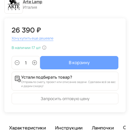
Arte Lamp
Италия
26 390 ₽
Хочу купить еще дешевле
В наличии:
17 шт
В корзину
Устали подбирать товар?
Отправьте смету, проект или описание задачи. Сделаем всё за вас
и дадим скидку!
Запросить оптовую цену
От
Характеристики
Инструкции
Лампочки