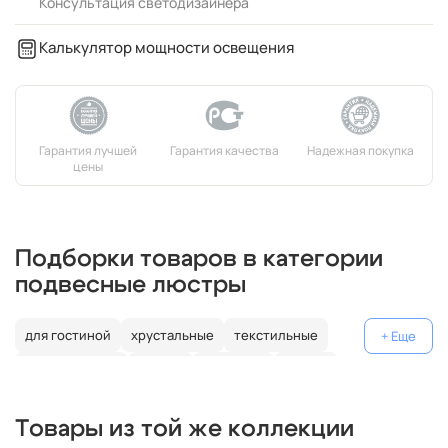
Консультация светодизайнера
Калькулятор мощности освещения
Подборки товаров в категории
подвесные люстры
для гостиной
хрустальные
текстильные
декоративные
россия
германия
латунь
с подвесками
модерн
над столом
металлические
Товары из той же коллекции
белые
лофт
бронзовые
современные
шары