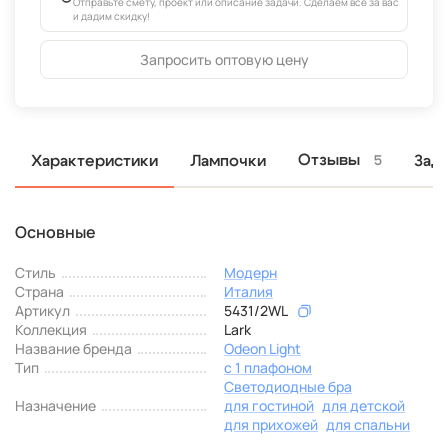
Отправьте смету, проект или описание задачи. Сделаем всё за вас
и дадим скидку!
Запросить оптовую цену
Отзывы
Характеристики
Лампочки
Зад
5
Основные
Стиль
Модерн
Страна
Италия
Артикул
5431/2WL
Коллекция
Lark
Название бренда
Odeon Light
Тип
с 1 плафоном
Светодиодные бра
Назначение
для гостиной
для детской
для прихожей
для спальни