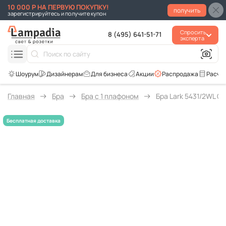
10 000 Р НА ПЕРВУЮ ПОКУПКУ!
получить
зарегистрируйтесь и получите купон
Спросить
8 (495) 641-51-71
эксперта
Для бизнеса
Акции
Распродажа
Расче
Главная
Бра
Бра с 1 плафоном
Бра Lark 5431/2WL O