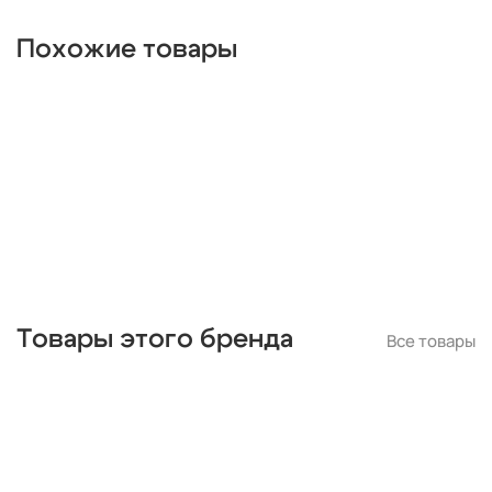
круглые
из цветного стекла
для чтения
гибкие
Похожие товары
в виде свечей
большие
барокко
ампир
квадратные
e14
Товары этого бренда
Все товары