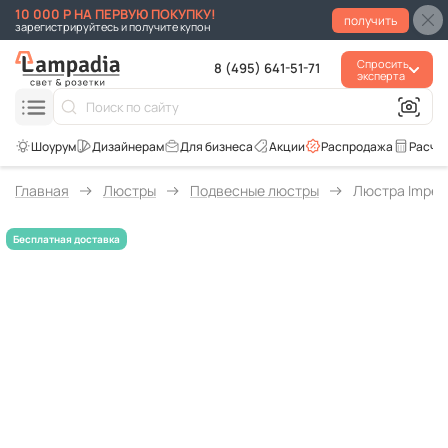
10 000 Р НА ПЕРВУЮ ПОКУПКУ!
получить
зарегистрируйтесь и получите купон
Спросить
8 (495) 641-51-71
эксперта
Для бизнеса
Акции
Распродажа
Расче
Главная
Люстры
Подвесные люстры
Люстра Imperi