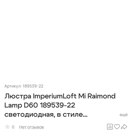
Артикул: 189539-22
Люстра ImperiumLoft Mi Raimond
Lamp D60 189539-22
светодиодная, в стиле
минимализм, в виде одуванчика,
0
Нет отзывов