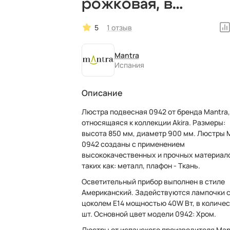
рожковая, в
классическом стил
5
1 отзыв
Mantra
Испания
Описание
Люстра подвесная 0942 от бренда Mantra,
относящаяся к коллекции Akira. Размеры:
высота 850 мм, диаметр 900 мм. Люстры 
0942 созданы с применением
высококачественных и прочных материал
таких как: металл, плафон - Ткань.
Осветительный прибор выполнен в стиле
Американский. Задействуются лампочки 
цоколем E14 мощностью 40W Вт, в количес
шт. Основной цвет модели 0942: Хром.
Люстры от испанского производителя Man