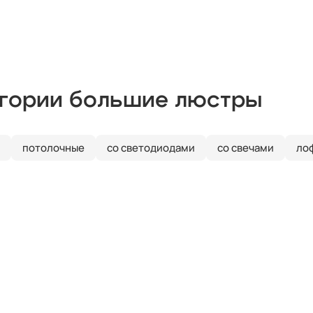
егории большие люстры
потолочные
со светодиодами
со свечами
ло