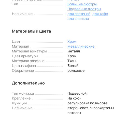
Тип
Большие люстры
Подвесные люстры
Назначение
для гостиной
для кафе
для спальни
Материалы и цвета
Цвет
Хром
Материал
Металлические
Материал арматуры
металл
Цвет арматуры
Хром
Материал плафона
Ткань
Цвет плафона
Белый
Оформление
рожковые
Дополнительно
Тип монтажа
Подвесной
Крепление
На крюк
Функции
регулировка по высоте
Назначение
второй свет, гипсокартонн
потолок