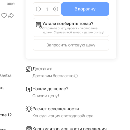
В корзину
е
Устали подбирать товар?
Отправьте смету, проект или описание
задачи. Сделаем всё за вас и дадим скидку!
Запросить оптовую цену
Доставка
Mantra
Доставим бесплатно
ов,
Нашли дешевле?
Снизим цену!
Расчет освещенности
с
тве 12
Консультация светодизайнера
Калькулятор мощности освещения
tra