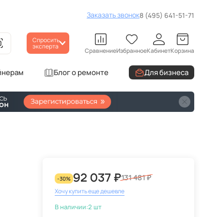
Заказать звонок
8 (495) 641-51-71
Спросить
эксперта
Сравнение
Избранное
Кабинет
Корзина
йнерам
Блог о ремонте
Для бизнеса
92 037 ₽
131 481 ₽
-30%
Хочу купить еще дешевле
В наличии:
2 шт