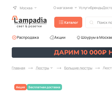
О магазине
Услуги
Бренды
Дост
Москва
Каталог
Распродажа
Акции
Шоурум в Москв
Главная
Люстры
Большие люстры
Люстр