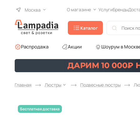
О магазине
Услуги
Бренды
Дост
Москва
Каталог
Распродажа
Акции
Шоурум в Москв
Главная
Люстры
Подвесные люстры
Лю