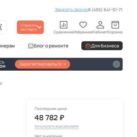
Заказать звонок
8 (495) 641-51-71
Спросить
эксперта
Сравнение
Избранное
Кабинет
Корзина
йнерам
Блог о ремонте
Для бизнеса
е
Последняя цена:
48 782 ₽
Хочу купить еще дешевле
Нет в наличии