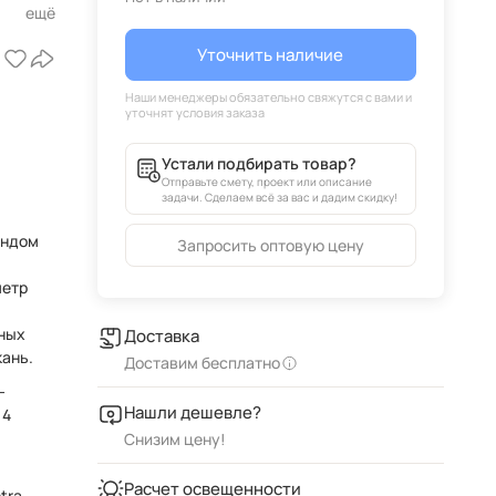
е
Уточнить наличие
Устали подбирать товар?
Отправьте смету, проект или описание
задачи. Сделаем всё за вас и дадим скидку!
ендом
Запросить оптовую цену
ных
Доставка
кань.
Доставим бесплатно
-
Нашли дешевле?
14
Снизим цену!
Расчет освещенности
tra