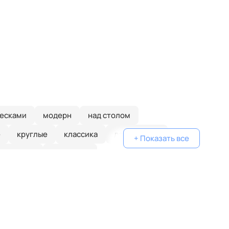
весками
модерн
над столом
е
круглые
классика
деревянные
+ Показать все
золотые
в спальню