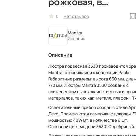
рожковая, в
классическом стил
0
Нет отзывов
Mantra
Испания
Описание
Люстра подвесная 3530 производится бр
Mantra, относящаяся к коллекции Paola.
Габаритные размеры: высота 650 мм, диаметр
770 мм. Люстры Mantra 3530 созданы с
применением высококачественных и проч
материалов, таких как: металл, плафон - Т
Осветительный прибор создан в стиле Арт
Деко. Применяются лампочки с цоколем E
мощностью 40W Вт, в количестве 6 шт.
Основной цвет модели 3530: Серебряный.
Люстры от испанского производителя Man