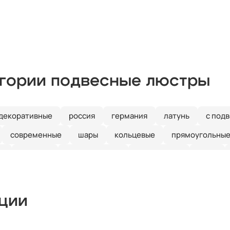
егории подвесные люстры
декоративные
россия
германия
латунь
с под
современные
шары
кольцевые
прямоугольны
а
3 лампы
разноцветные
стеклянные
хром
кции