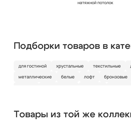
натяжной потолок
Подборки товаров в кат
для гостиной
хрустальные
текстильные
металлические
белые
лофт
бронзовые
черные
дизайнерские
длинные
3 плафон
Товары из той же колле