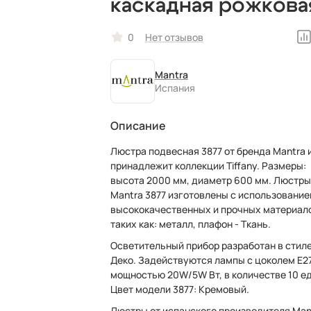
каскадная рожкова
в современном ст
0
Нет отзывов
Mantra
Испания
Описание
Люстра подвесная 3877 от бренда Mantra 
принадлежит коллекции Tiffany. Размеры:
высота 2000 мм, диаметр 600 мм. Люстры
Mantra 3877 изготовлены с использовани
высококачественных и прочных материал
таких как: металл, плафон - Ткань.
Осветительный прибор разработан в стиле
Деко. Задействуются лампы с цоколем E2
мощностью 20W/5W Вт, в количестве 10 ед
Цвет модели 3877: Кремовый.
Люстры от испанского производителя Man