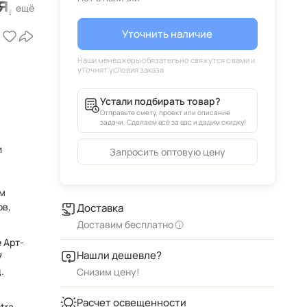
я,
иле
Уточнить наличие
Устали подбирать товар?
Отправьте смету, проект или описание
задачи. Сделаем всё за вас и дадим скидку!
и
Запросить оптовую цену
ем
ов,
Доставка
Доставим бесплатно
 Арт-
Нашли дешевле?
7
.
Снизим цену!
Расчет освещенности
tra