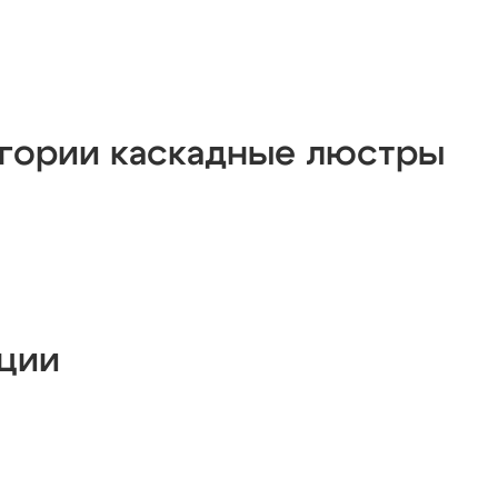
егории каскадные люстры
кции