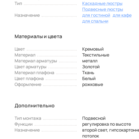
Тип
Каскадные люстры
Подвесные люстры
Назначение
для гостиной
для кафе
для спальни
Материалы и цвета
Цвет
Кремовый
Материал
Текстильные
Материал арматуры
металл
Цвет арматуры
Золотой
Материал плафона
Ткань
Цвет плафона
Белый
Оформление
рожковые
Дополнительно
Тип монтажа
Подвесной
Функции
регулировка по высоте
Назначение
второй свет, гипсокартонн
потолок