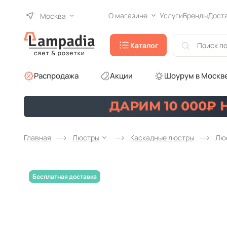
О магазине
Услуги
Бренды
Дост
Москва
Каталог
Распродажа
Акции
Шоурум в Москв
Главная
Люстры
Каскадные люстры
Люс