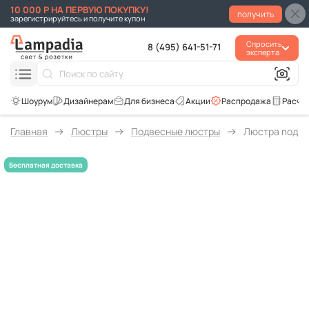
10 000 Р НА ПЕРВУЮ ПОКУПКУ!
получить
зарегистрируйтесь и получите купон
Спросить
8 (495) 641-51-71
эксперта
Для бизнеса
Акции
Распродажа
Расче
Главная
Люстры
Подвесные люстры
Люстра подве