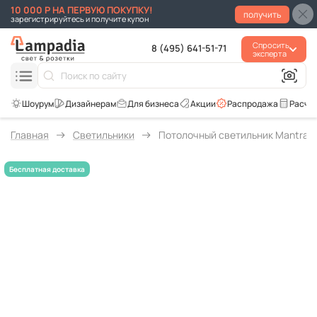
10 000 Р НА ПЕРВУЮ ПОКУПКУ!
получить
зарегистрируйтесь и получите купон
Спросить
8 (495) 641-51-71
эксперта
Для бизнеса
Акции
Распродажа
Расче
Главная
Светильники
Потолочный светильник Mantra N