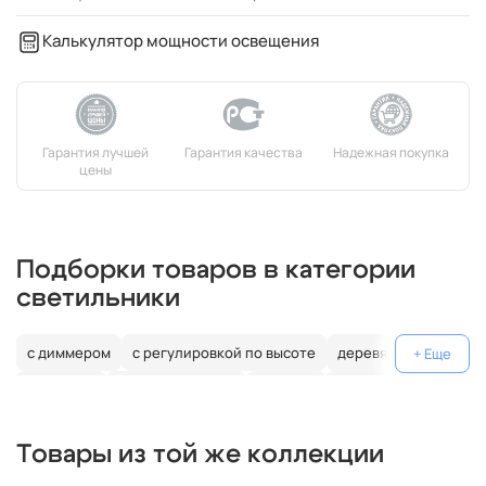
Калькулятор мощности освещения
Подборки товаров в категории
светильники
с диммером
с регулировкой по высоте
деревянные
джапанди
цилиндрические
угловые
треугольные
прямоугольные
полукруг
овал
нестандартные
Товары из той же коллекции
конусные
энергосберегающие
накаливания