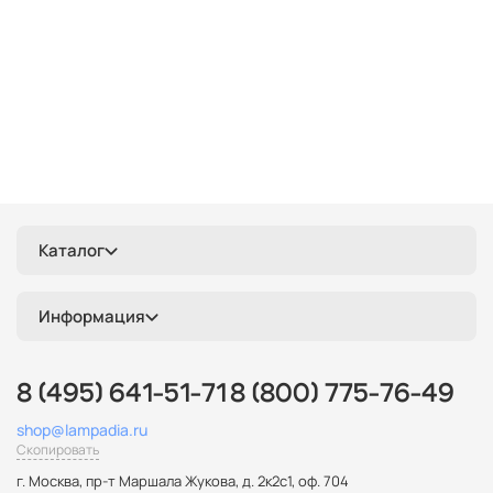
для натяжных потолков
для дачи
для бани
длинные
дизайнерские
декоративные
гибкие
галогеновые
Каталог
Информация
8 (495) 641-51-71
8 (800) 775-76-49
shop@lampadia.ru
Скопировать
г. Москва
,
пр-т Маршала Жукова, д. 2к2с1, оф. 704