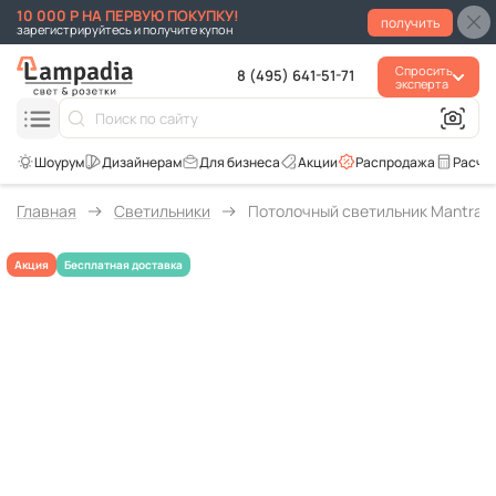
10 000 Р НА ПЕРВУЮ ПОКУПКУ!
получить
зарегистрируйтесь и получите купон
Спросить
8 (495) 641-51-71
эксперта
Для бизнеса
Акции
Распродажа
Расче
Главная
Светильники
Потолочный светильник Mantra K