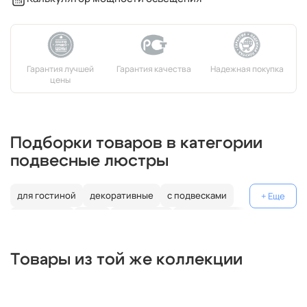
Подборки товаров в категории
подвесные люстры
для гостиной
декоративные
с подвесками
над столом
лофт
бронзовые
современные
шары
кольцевые
прямоугольные
круглые
классика
Товары из той же коллекции
деревянные
черные
модерн
дизайнерские
длинные
Россия
белые
3 плафона
3 лампы