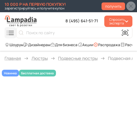
10 000 Р НА ПЕРВУЮ ПОКУПКУ!
получить
зарегистрируйтесь и получите купон
Спросить
8 (495) 641-51-71
эксперта
Для бизнеса
Акции
Распродажа
Расче
Главная
Люстры
Подвесные люстры
Подвесная лю