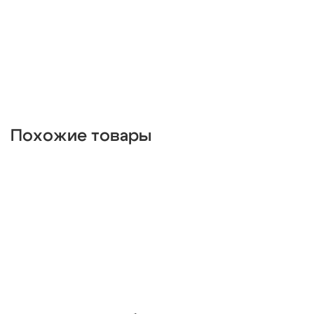
разноцветные
стеклянные
Германия
хром
золотые
в спальню
Похожие товары