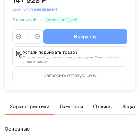
147 928 ₽
Хочу купить еще дешевле
В наличии:
6 шт
2
В корзину
Устали подбирать товар?
Отправьте смету, проект или описание задачи. Сделаем всё за вас
и дадим скидку!
Запросить оптовую цену
Характеристики
Лампочки
Отзывы
Задать
Основные