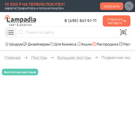
10 000 Р НА ПЕРВУЮ ПОКУПКУ!
получить
зарегистрируйтесь и получите купон
Спросить
8 (495) 641-51-71
эксперта
Для бизнеса
Акции
Распродажа
Расче
Главная
Люстры
Большие люстры
Подвесная люст