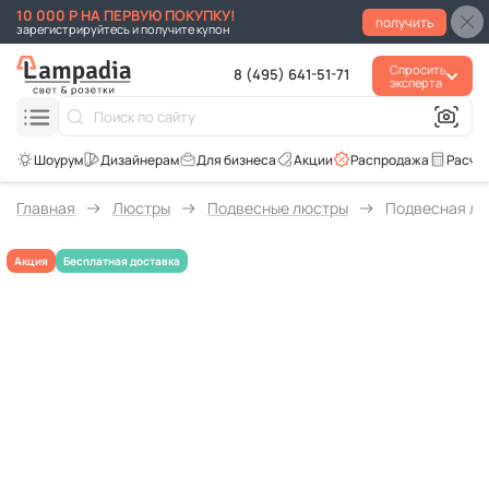
10 000 Р НА ПЕРВУЮ ПОКУПКУ!
получить
зарегистрируйтесь и получите купон
Спросить
8 (495) 641-51-71
эксперта
Для бизнеса
Акции
Распродажа
Расче
Главная
Люстры
Подвесные люстры
Подвесная люст