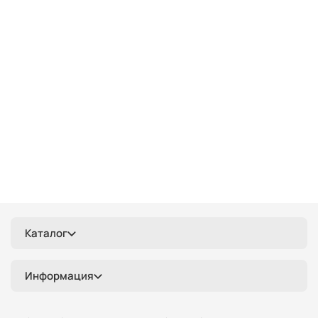
кольцевые
прямоугольные
круглые
классика
деревянные
черные
дизайнерские
длинные
3 плафона
3 лампы
разноцветные
стеклянные
хром
золотые
в спальню
Каталог
Информация