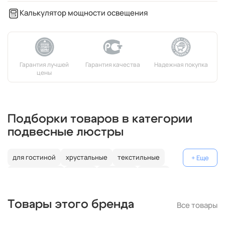
Калькулятор мощности освещения
Подборки товаров в категории
подвесные люстры
для гостиной
хрустальные
текстильные
декоративные
россия
германия
латунь
с подвесками
модерн
над столом
металлические
Товары этого бренда
Все товары
белые
лофт
бронзовые
современные
шары