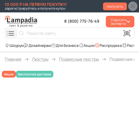
10 000 Р НА ПЕРВУЮ ПОКУПКУ!
получить
зарегистрируйтесь и получите купон
Спросить
8 (800) 775-76-49
эксперта
Для бизнеса
Акции
Распродажа
Расче
Главная
Люстры
Подвесные люстры
Подвесная люс