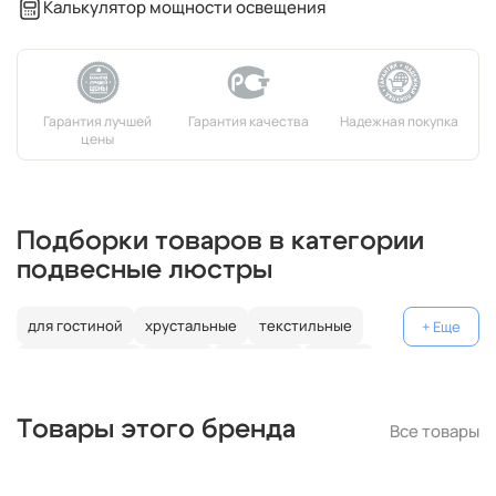
Калькулятор мощности освещения
Подборки товаров в категории
подвесные люстры
для гостиной
хрустальные
текстильные
декоративные
россия
германия
латунь
с подвесками
модерн
над столом
металлические
Товары этого бренда
Все товары
белые
лофт
бронзовые
современные
шары
кольцевые
прямоугольные
круглые
классика