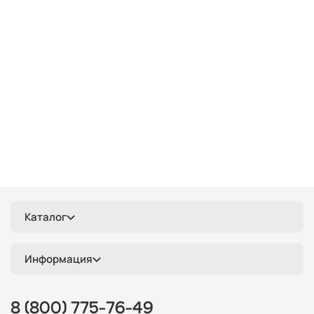
деревянные
черные
дизайнерские
длинные
3 плафона
3 лампы
разноцветные
стеклянные
хром
золотые
в спальню
Каталог
Информация
8 (800) 775-76-49