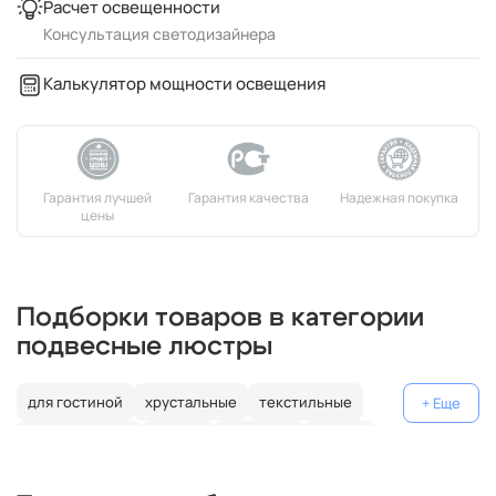
Расчет освещенности
Консультация светодизайнера
Калькулятор мощности освещения
Подборки товаров в категории
подвесные люстры
для гостиной
хрустальные
текстильные
декоративные
россия
германия
латунь
с подвесками
модерн
над столом
металлические