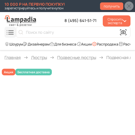
10 000 Р НА ПЕРВУЮ ПОКУПКУ!
получить
зарегистрируйтесь и получите купон
Спросить
8 (495) 641-51-71
эксперта
Для бизнеса
Акции
Распродажа
Расче
Главная
Люстры
Подвесные люстры
Подвесная люст