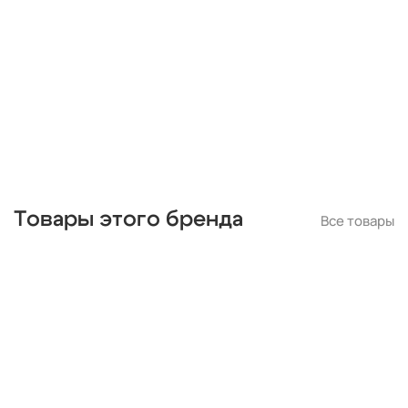
черные
подвесные
с подвесками
бронза
потолочные
Товары этого бренда
Все товары