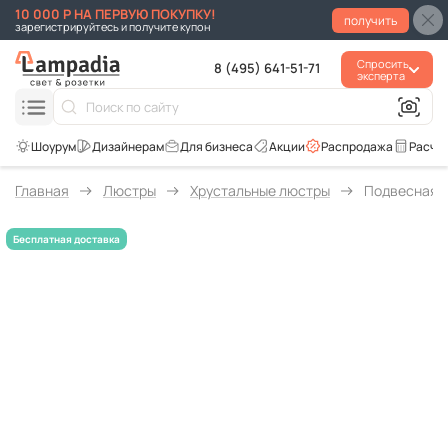
10 000 Р НА ПЕРВУЮ ПОКУПКУ!
получить
зарегистрируйтесь и получите купон
Спросить
8 (495) 641-51-71
эксперта
Для бизнеса
Акции
Распродажа
Расче
Главная
Люстры
Хрустальные люстры
Подвесная лю