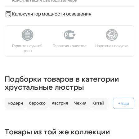
Калькулятор мощности освещения
Подборки товаров в категории
хрустальные люстры
модерн
барокко
Австрия
Чехия
Китай
Германия
Италия
Испания
Россия
большие
хром
с золотом
с цветным хрусталем
свеча
современные
Товары из той же коллекции
круглые
классические
светодиодные
кольцо