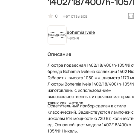
1402/18/400/h-105/
0
Нет отзывов
Bohemia Ivele
Чехия
Описание
Люстра подвесная 1402/18/400/h-105/Ni о
бренда Bohemia Ivele из коллекции 1402 Nic
Габариты: высота 1050 мм, диаметр 1170 мм.
Люстры Bohemia Ivele 1402/18/400/h-105/N
изготовлены с использованием
высококачественных и прочных материал
таких как: металл.
Осветительный прибор сделан в стиле
Классический. Задействуются лампочки с
цоколем E14 мощностью 720 Вт, количеств
ед. Основной цвет модели 1402/18/400/h-
105/Ni: Никель.