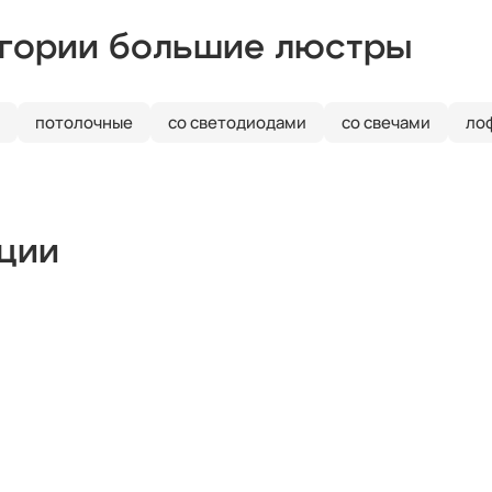
егории большие люстры
потолочные
со светодиодами
со свечами
ло
кции