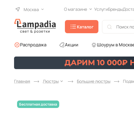
О магазине
Услуги
Бренды
Дост
Москва
Каталог
Распродажа
Акции
Шоурум в Москв
Главная
Люстры
Большие люстры
Подве