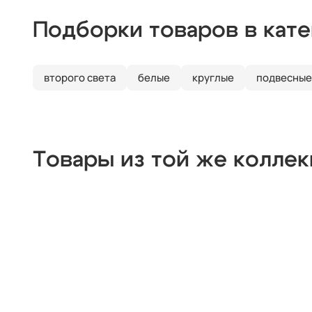
Подборки товаров в кат
второго света
белые
круглые
подвесные
Товары из той же колле