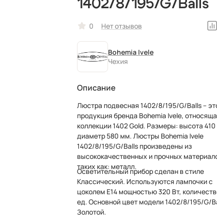
1402/8/195/G/Balls
0
Нет отзывов
Bohemia Ivele
Чехия
Описание
Люстра подвесная 1402/8/195/G/Balls – эт
продукция бренда Bohemia Ivele, относяща
коллекции 1402 Gold. Размеры: высота 410 мм,
диаметр 580 мм. Люстры Bohemia Ivele
1402/8/195/G/Balls произведены из
высококачественных и прочных материал
таких как: металл.
Осветительный прибор сделан в стиле
Классический. Используются лампочки с
цоколем E14 мощностью 320 Вт, количеств
ед. Основной цвет модели 1402/8/195/G/Ba
Золотой.