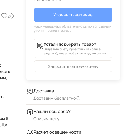
Уточнить наличие
Устали подбирать товар?
Отправьте смету, проект или описание
задачи. Сделаем всё за вас и дадим скидку!
о
Запросить оптовую цену
яся к
Доставка
ов,
Доставим бесплатно
Нашли дешевле?
ом 8
Снизим цену!
lls:
Расчет освещенности