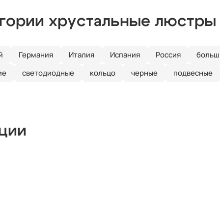
егории хрустальные люстры
й
Германия
Италия
Испания
Россия
больш
ие
светодиодные
кольцо
черные
подвесные
кции