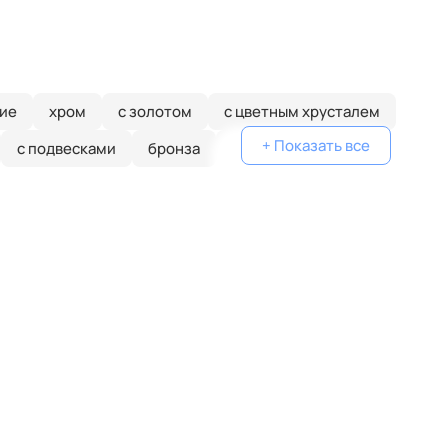
ие
хром
с золотом
с цветным хрусталем
+ Показать все
с подвесками
бронза
потолочные