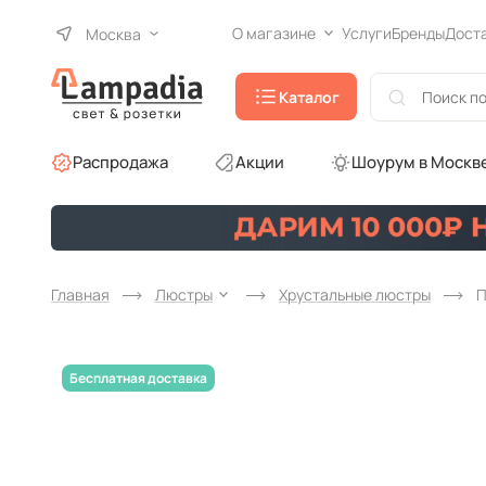
О магазине
Услуги
Бренды
Дост
Москва
Каталог
Распродажа
Акции
Шоурум в Москв
Главная
Люстры
Хрустальные люстры
П