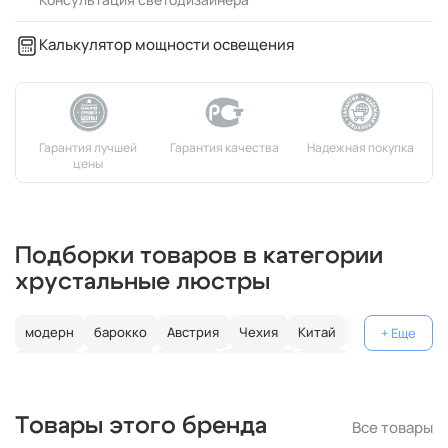
Калькулятор мощности освещения
Подборки товаров в категории
хрустальные люстры
модерн
барокко
Австрия
Чехия
Китай
Германия
Италия
Испания
Россия
большие
хром
с золотом
с цветным хрусталем
свеча
современные
Товары этого бренда
Все товары
круглые
классические
светодиодные
кольцо