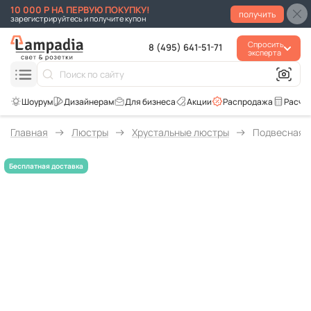
10 000 Р НА ПЕРВУЮ ПОКУПКУ!
получить
зарегистрируйтесь и получите купон
Спросить
8 (495) 641-51-71
эксперта
Для бизнеса
Акции
Распродажа
Расче
Главная
Люстры
Хрустальные люстры
Подвесная лю