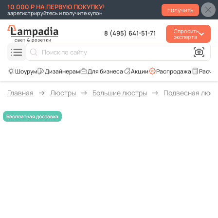
10 000 Р НА ПЕРВУЮ ПОКУПКУ!
получить
зарегистрируйтесь и получите купон
Спросить
8 (495) 641-51-71
эксперта
Для бизнеса
Акции
Распродажа
Расче
Главная
Люстры
Большие люстры
Подвесная люстр