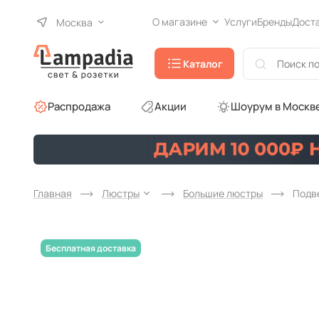
О магазине
Услуги
Бренды
Дост
Москва
Каталог
Распродажа
Акции
Шоурум в Москв
Главная
Люстры
Большие люстры
Подве