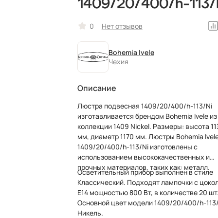
1409/20/400/h-113/
0
Нет отзывов
Bohemia Ivele
Чехия
Описание
Люстра подвесная 1409/20/400/h-113/Ni
изготавливается брендом Bohemia Ivele из
коллекции 1409 Nickel. Размеры: высота 1130
мм, диаметр 1170 мм. Люстры Bohemia Ivel
1409/20/400/h-113/Ni изготовлены с
использованием высококачественных и
прочных материалов, таких как: металл.
Осветительный прибор выполнен в стиле
Классический. Подходят лампочки с цоко
E14 мощностью 800 Вт, в количестве 20 шт
Основной цвет модели 1409/20/400/h-113/
Никель.