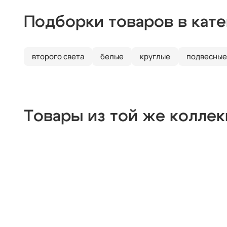
Подборки товаров в кат
второго света
белые
круглые
подвесные
Товары из той же колле