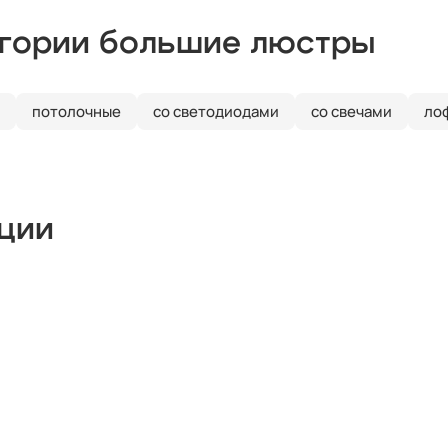
егории большие люстры
потолочные
со светодиодами
со свечами
ло
кции