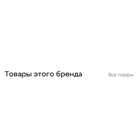
черные
подвесные
с подвесками
бронза
потолочные
Товары этого бренда
Все товары