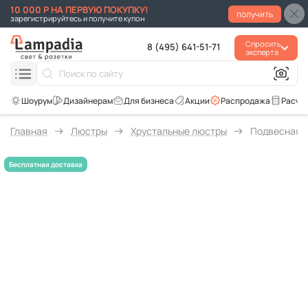
10 000 Р НА ПЕРВУЮ ПОКУПКУ!
получить
зарегистрируйтесь и получите купон
Спросить
8 (495) 641-51-71
эксперта
Для бизнеса
Акции
Распродажа
Расче
Главная
Люстры
Хрустальные люстры
Подвесная л