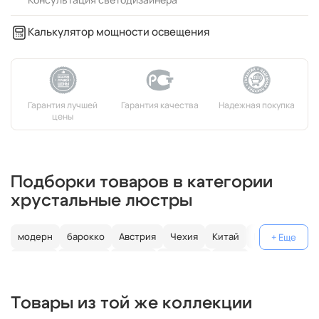
Калькулятор мощности освещения
Подборки товаров в категории
хрустальные люстры
модерн
барокко
Австрия
Чехия
Китай
Германия
Италия
Испания
Россия
большие
хром
с золотом
с цветным хрусталем
свеча
современные
Товары из той же коллекции
круглые
классические
светодиодные
кольцо