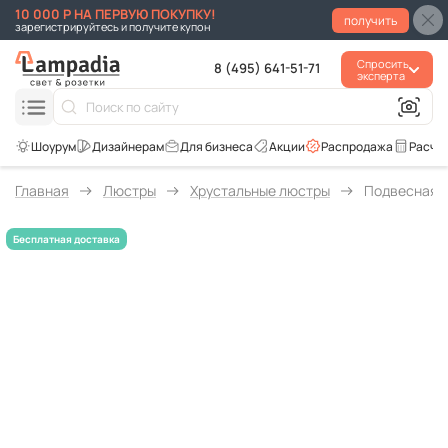
10 000 Р НА ПЕРВУЮ ПОКУПКУ!
получить
зарегистрируйтесь и получите купон
Спросить
8 (495) 641-51-71
эксперта
Для бизнеса
Акции
Распродажа
Расче
Главная
Люстры
Хрустальные люстры
Подвесная лю