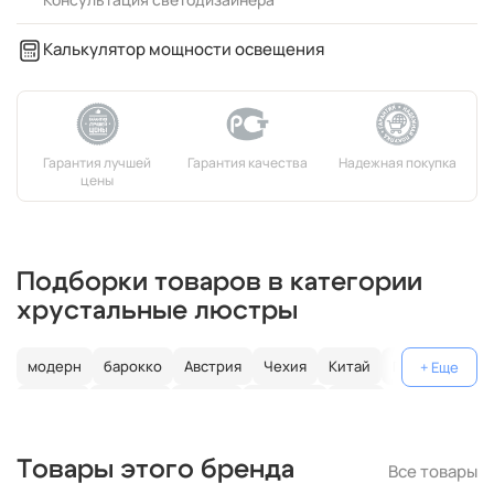
Калькулятор мощности освещения
Подборки товаров в категории
хрустальные люстры
модерн
барокко
Австрия
Чехия
Китай
Германия
Италия
Испания
Россия
большие
хром
с золотом
с цветным хрусталем
свеча
современные
Товары этого бренда
Все товары
круглые
классические
светодиодные
кольцо