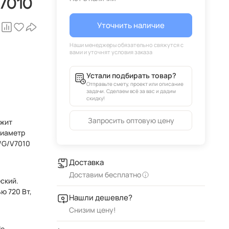
7010
Уточнить наличие
Устали подбирать товар?
Отправьте смету, проект или описание
задачи. Сделаем всё за вас и дадим
скидку!
Запросить оптовую цену
ежит
d/G/V7010
х
Доставка
Доставим бесплатно
ский.
ю 720 Вт,
Нашли дешевле?
Снизим цену!
le