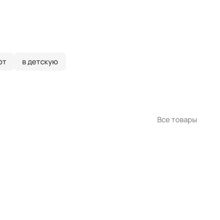
фт
в детскую
Все товары