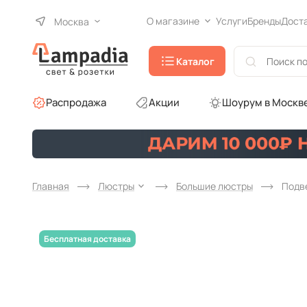
О магазине
Услуги
Бренды
Дост
Москва
Каталог
Распродажа
Акции
Шоурум в Москв
Главная
Люстры
Большие люстры
Подве