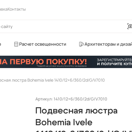
авка
Контакты
е
Расчет освещенности
Архитекторам и диза
сная люстра Bohemia Ivele 1410/12+6/360/2d/G/V7010
Артикул: 1410/12+6/360/2d/G/V7010
Подвесная люстра
Bohemia Ivele