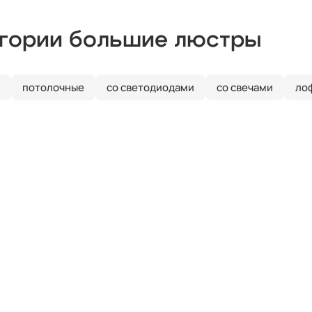
егории большие люстры
потолочные
со светодиодами
со свечами
ло