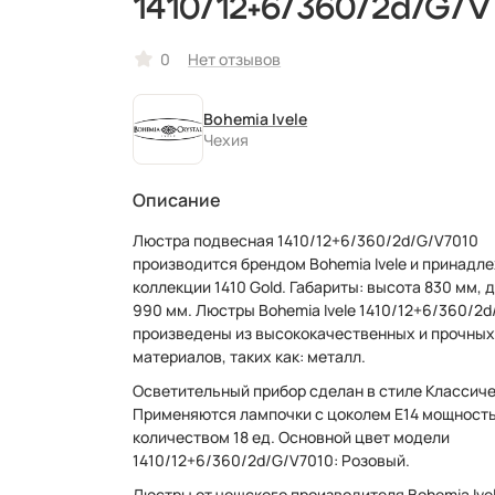
1410/12+6/360/2d/G/V
0
Нет отзывов
Bohemia Ivele
Чехия
Описание
Люстра подвесная 1410/12+6/360/2d/G/V7010
производится брендом Bohemia Ivele и принадл
коллекции 1410 Gold. Габариты: высота 830 мм, диаметр
990 мм. Люстры Bohemia Ivele 1410/12+6/360/2
произведены из высококачественных и прочны
материалов, таких как: металл.
Осветительный прибор сделан в стиле Классиче
Применяются лампочки с цоколем E14 мощность
количеством 18 ед. Основной цвет модели
1410/12+6/360/2d/G/V7010: Розовый.
Люстры от чешского производителя Bohemia Ive