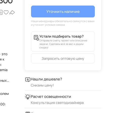
0300
Уточнить наличие
Устали подбирать товар?
Отправьте смету, проект или описание
задачи. Сделаем всё за вас и дадим
скидку!
 это
Запросить оптовую цену
я к
:
hemia
Нашли дешевле?
чных
Снизим цену!
колем
Расчет освещенности
Консультация светодизайнера
300: