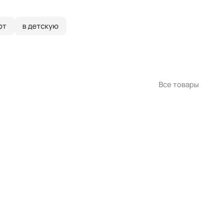
фт
в детскую
Все товары