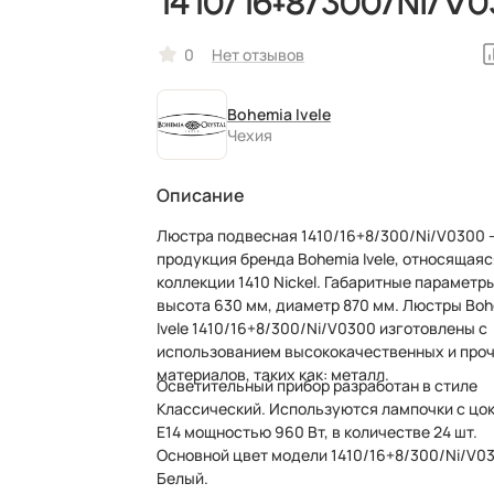
1410/16+8/300/Ni/V
0
Нет отзывов
Bohemia Ivele
Чехия
Описание
Люстра подвесная 1410/16+8/300/Ni/V0300 –
продукция бренда Bohemia Ivele, относящаяс
коллекции 1410 Nickel. Габаритные параметры
высота 630 мм, диаметр 870 мм. Люстры Bo
Ivele 1410/16+8/300/Ni/V0300 изготовлены с
использованием высококачественных и про
материалов, таких как: металл.
Осветительный прибор разработан в стиле
Классический. Используются лампочки с цо
E14 мощностью 960 Вт, в количестве 24 шт.
Основной цвет модели 1410/16+8/300/Ni/V0
Белый.