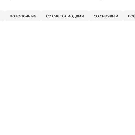
потолочные
со светодиодами
со свечами
ло