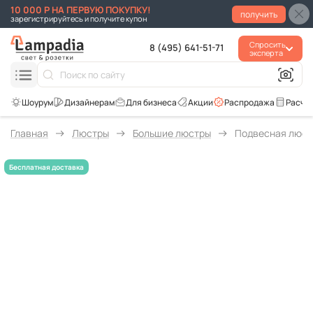
10 000 Р НА ПЕРВУЮ ПОКУПКУ!
получить
зарегистрируйтесь и получите купон
Спросить
8 (495) 641-51-71
эксперта
Для бизнеса
Акции
Распродажа
Расче
Главная
Люстры
Большие люстры
Подвесная люстр