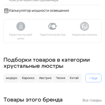
Калькулятор мощности освещения
Подборки товаров в категории
хрустальные люстры
модерн
барокко
Австрия
Чехия
Китай
Германия
Италия
Испания
Россия
большие
хром
с золотом
с цветным хрусталем
свеча
современные
Товары этого бренда
Все товары
круглые
классические
светодиодные
кольцо