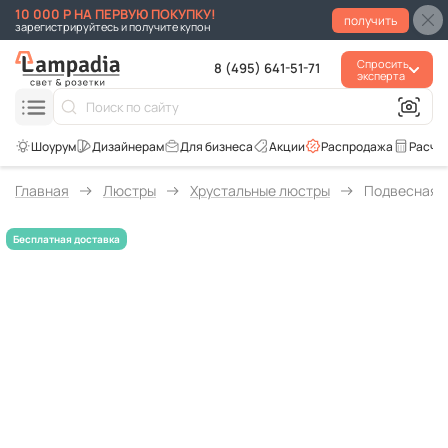
10 000 Р НА ПЕРВУЮ ПОКУПКУ!
получить
зарегистрируйтесь и получите купон
Спросить
8 (495) 641-51-71
эксперта
Для бизнеса
Акции
Распродажа
Расче
Главная
Люстры
Хрустальные люстры
Подвесная л