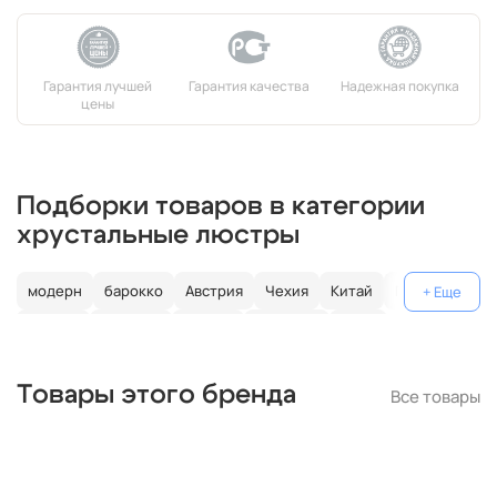
Подборки товаров в категории
хрустальные люстры
модерн
барокко
Австрия
Чехия
Китай
Германия
Италия
Испания
Россия
большие
хром
с золотом
с цветным хрусталем
свеча
современные
Товары этого бренда
Все товары
круглые
классические
светодиодные
кольцо
черные
подвесные
с подвесками
бронза
потолочные