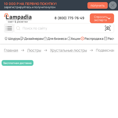
10 000 Р НА ПЕРВУЮ ПОКУПКУ!
получить
зарегистрируйтесь и получите купон
Спросить
8 (800) 775-76-49
эксперта
Для бизнеса
Акции
Распродажа
Расче
Главная
Люстры
Хрустальные люстры
Подвесная лю