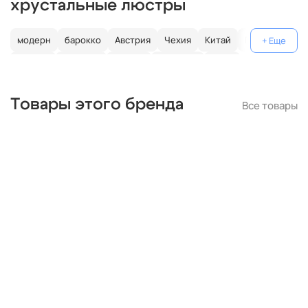
хрустальные люстры
модерн
барокко
Австрия
Чехия
Китай
Германия
Италия
Испания
Россия
большие
хром
с золотом
с цветным хрусталем
свеча
современные
Товары этого бренда
Все товары
круглые
классические
светодиодные
кольцо
черные
подвесные
с подвесками
бронза
потолочные