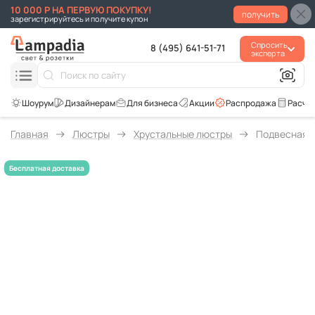
10 000 Р НА ПЕРВУЮ ПОКУПКУ!
получить
зарегистрируйтесь и получите купон
Спросить
8 (495) 641-51-71
эксперта
Для бизнеса
Акции
Распродажа
Расче
Главная
Люстры
Хрустальные люстры
Подвесная л