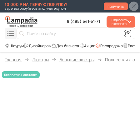
10 000 Р НА ПЕРВУЮ ПОКУПКУ!
получить
зарегистрируйтесь и получите купон
Спросить
8 (495) 641-51-71
эксперта
Для бизнеса
Акции
Распродажа
Расче
Главная
Люстры
Большие люстры
Подвесная люстра