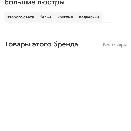
большие люстры
второго света
белые
круглые
подвесные
потолочные
со светодиодами
со свечами
лофт
в детскую
Товары этого бренда
Все товары