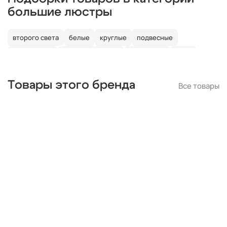
большие люстры
второго света
белые
круглые
подвесные
потолочные
со светодиодами
со свечами
лофт
в детскую
Товары этого бренда
Все товары