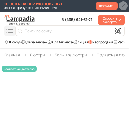
10 000 Р НА ПЕРВУЮ ПОКУПКУ!
получить
зарегистрируйтесь и получите купон
Спросить
8 (495) 641-51-71
эксперта
Для бизнеса
Акции
Распродажа
Расче
Главная
Люстры
Большие люстры
Подвесная люстр