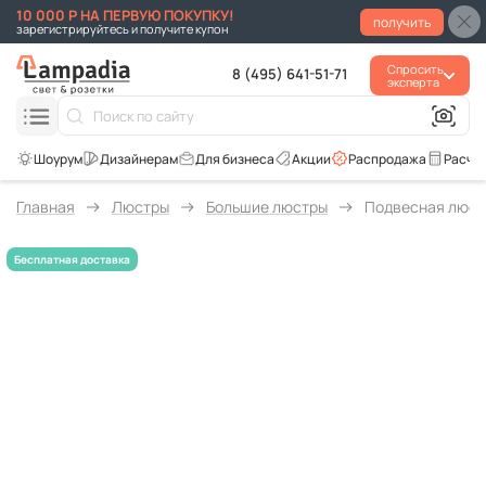
10 000 Р НА ПЕРВУЮ ПОКУПКУ!
получить
зарегистрируйтесь и получите купон
Спросить
8 (495) 641-51-71
эксперта
Для бизнеса
Акции
Распродажа
Расче
Главная
Люстры
Большие люстры
Подвесная люстр