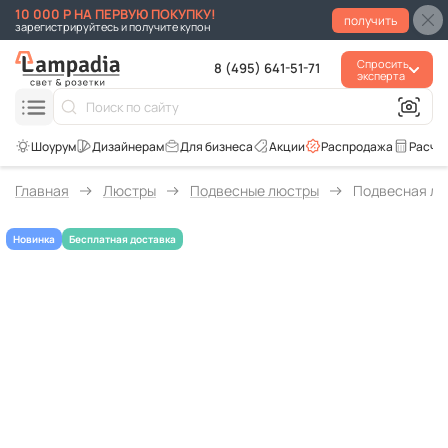
10 000 Р НА ПЕРВУЮ ПОКУПКУ!
получить
зарегистрируйтесь и получите купон
Спросить
8 (495) 641-51-71
эксперта
Для бизнеса
Акции
Распродажа
Расче
Главная
Люстры
Подвесные люстры
Подвесная люс