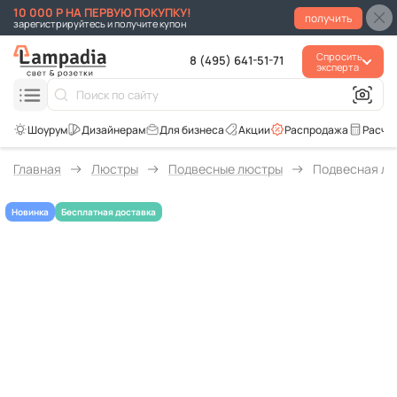
10 000 Р НА ПЕРВУЮ ПОКУПКУ!
получить
зарегистрируйтесь и получите купон
Спросить
8 (495) 641-51-71
эксперта
Для бизнеса
Акции
Распродажа
Расче
Главная
Люстры
Подвесные люстры
Подвесная люст