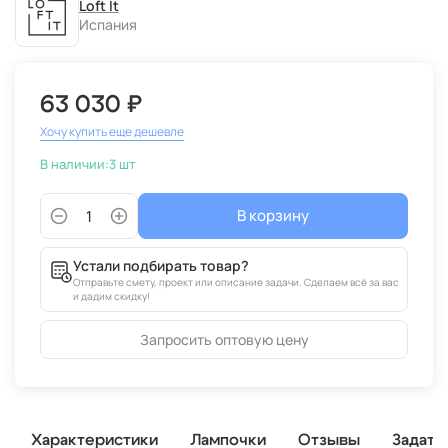
Loft It
Испания
63 030 ₽
Хочу купить еще дешевле
В наличии:
3 шт
В корзину
Устали подбирать товар?
Отправьте смету, проект или описание задачи. Сделаем всё за вас
и дадим скидку!
Запросить оптовую цену
Характеристики
Лампочки
Отзывы
Задать