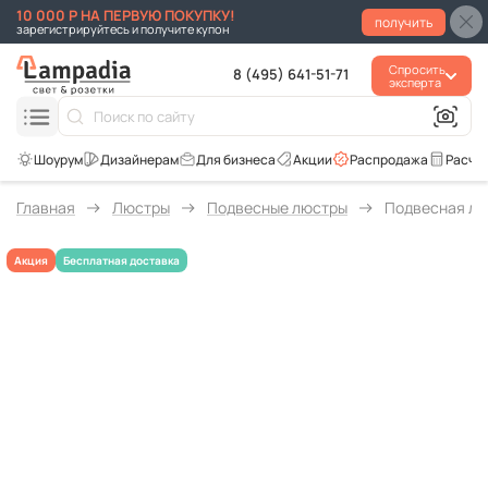
10 000 Р НА ПЕРВУЮ ПОКУПКУ!
получить
зарегистрируйтесь и получите купон
Спросить
8 (495) 641-51-71
эксперта
Для бизнеса
Акции
Распродажа
Расче
Главная
Люстры
Подвесные люстры
Подвесная лю