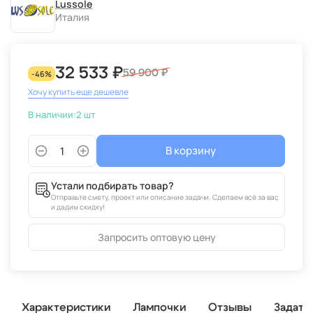
Lussole
Италия
32 533 ₽
59 900 ₽
-46%
Хочу купить еще дешевле
В наличии:
2 шт
В корзину
Устали подбирать товар?
Отправьте смету, проект или описание задачи. Сделаем всё за вас
и дадим скидку!
Запросить оптовую цену
Характеристики
Лампочки
Отзывы
Задать