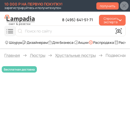
10 000 Р НА ПЕРВУЮ ПОКУПКУ!
получить
зарегистрируйтесь и получите купон
Спросить
8 (495) 641-51-71
эксперта
Для бизнеса
Акции
Распродажа
Расче
Главная
Люстры
Хрустальные люстры
Подвесная лю