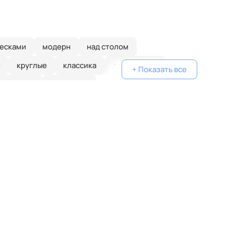
весками
модерн
над столом
е
круглые
классика
деревянные
+ Показать все
золотые
в спальню