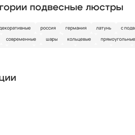
егории подвесные люстры
декоративные
россия
германия
латунь
с под
современные
шары
кольцевые
прямоугольны
а
3 лампы
разноцветные
стеклянные
хром
кции