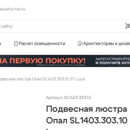
авка
Контакты
е
Расчет освещенности
Архитекторам и диза
двесная люстра Опал SL1403.303.10 ST Luce
Артикул: SL1403.303.10
Подвесная люстра
Опал SL1403.303.10