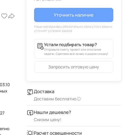
Уточнить наличие
Устали подбирать товар?
Отправьте смету, проект или описание
задачи. Сделаем всё за вас и дадим скидку!
Запросить оптовую цену
03.10
чных
Доставка
Доставим бесплатно
Нашли дешевле?
27
Снизим цену!
лепно
Расчет освещенности
и