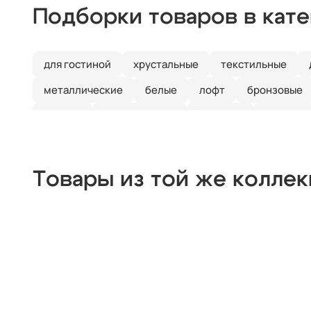
Подборки товаров в кат
для гостиной
хрустальные
текстильные
металлические
белые
лофт
бронзовые
черные
дизайнерские
длинные
3 плафон
Товары из той же колле