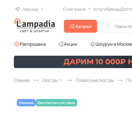
О магазине
Услуги
Бренды
Дост
Москва
Каталог
Распродажа
Акции
Шоурум в Москв
Главная
Люстры
Подвесные люстры
По