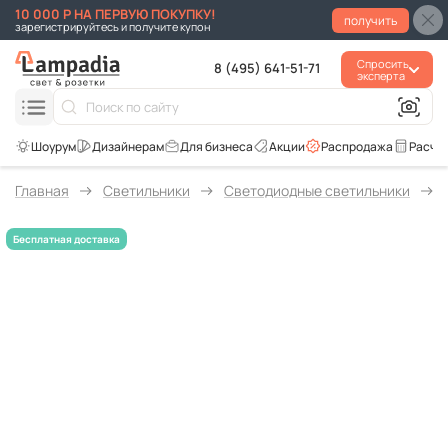
10 000 Р НА ПЕРВУЮ ПОКУПКУ!
получить
зарегистрируйтесь и получите купон
Спросить
8 (495) 641-51-71
эксперта
Для бизнеса
Акции
Распродажа
Расче
Главная
Светильники
Светодиодные светильники