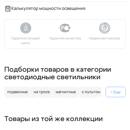
Калькулятор мощности освещения
Подборки товаров в категории
светодиодные светильники
подвесные
на тросе
магнитные
с пультом
лофт
металлические
черные
кольцо
Россия
декоративные
дизайнерские
поворотные
гибкие
Товары из той же коллекции
плоские
белые
ip67
ip65
для шкафа
шар