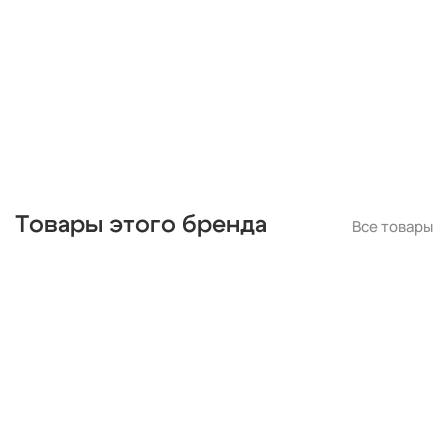
длинные
прямоугольные
в спальню
с датчиком
круглые
для ванной
для кухни
настенные
накладные
линейные
встраиваемые
потолочные
Товары этого бренда
Все товары