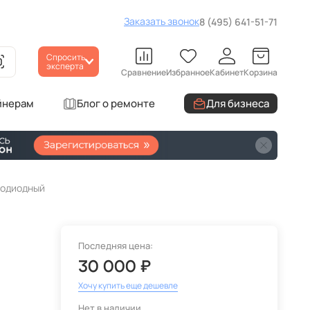
Заказать звонок
8 (495) 641-51-71
Спросить
эксперта
Сравнение
Избранное
Кабинет
Корзина
йнерам
Блог о ремонте
Для бизнеса
етодиодный
Последняя цена:
30 000 ₽
Хочу купить еще дешевле
Нет в наличии