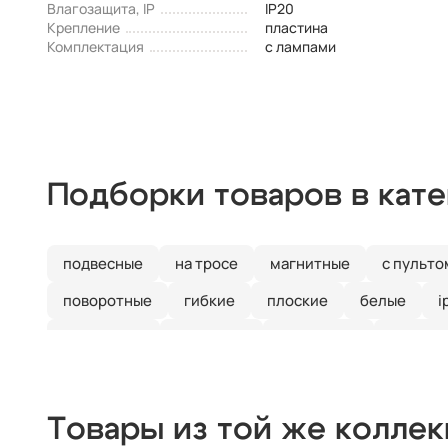
Влагозащита, IP
IP20
Крепление
пластина
Комплектация
с лампами
Подборки товаров в кат
подвесные
на тросе
магнитные
с пульто
поворотные
гибкие
плоские
белые
i
для ванной
для кухни
настенные
наклад
Товары из той же колле