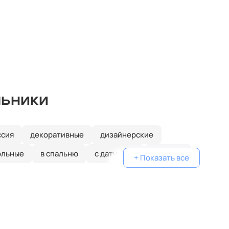
льники
ссия
декоративные
дизайнерские
ольные
в спальню
с датчиком
круглые
+ Показать все