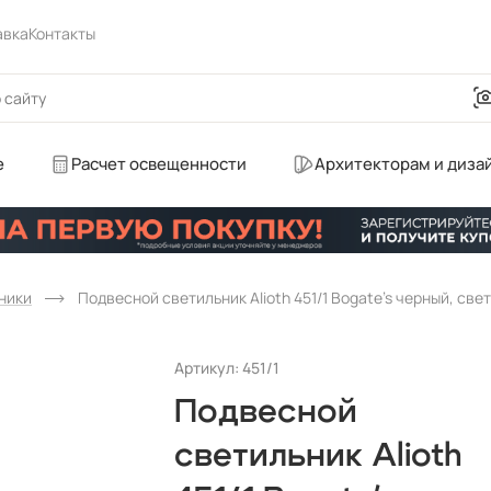
авка
Контакты
е
Расчет освещенности
Архитекторам и диза
ники
Подвесной светильник Alioth 451/1 Bogate's черный, св
Артикул: 451/1
Подвесной
светильник Alioth