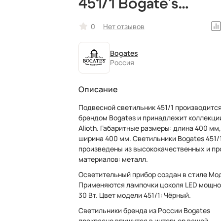
451/1 Bogate's
черный,
0
Нет отзывов
светодиодный
Bogates
Россия
Описание
Подвесной светильник 451/1 производитс
брендом Bogates и принадлежит коллекци
Alioth. Габаритные размеры: длина 400 мм,
ширина 400 мм. Светильники Bogates 451/
произведены из высококачественных и п
материалов: металл.
Осветительный прибор создан в стиле Мо
Применяются лампочки цоколя LED мощн
30 Вт. Цвет модели 451/1: Чёрный.
Светильники бренда из России Bogates
прекрасно впишутся в интерьер вашей