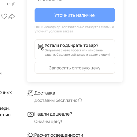
Уточнить наличие
Устали подбирать товар?
Отправьте смету, проект или описание
задачи. Сделаем всё за вас и дадим скидку!
я
Запросить оптовую цену
и
1
рочных
Доставка
Доставим бесплатно
дерн.
Нашли дешевле?
остью
Снизим цену!
Расчет освещенности