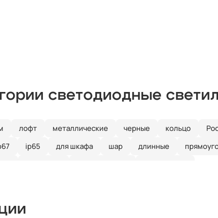
егории светодиодные свети
м
лофт
металлические
черные
кольцо
Ро
p67
ip65
для шкафа
шар
длинные
прямоуг
ные
линейные
встраиваемые
потолочные
кции