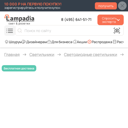
10 000 Р НА ПЕРВУЮ ПОКУПКУ!
получить
зарегистрируйтесь и получите купон
Спросить
8 (495) 641-51-71
эксперта
Для бизнеса
Акции
Распродажа
Расче
Главная
Светильники
Светодиодные светильники