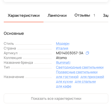
Отзывы
Характеристики
Лампочки
Зада
1
Основные
Стиль
Модерн
Страна
Италия
Артикул
MD14003057-3A
Коллекция
Atomo
Название бренда
Illuminati
Тип
Светодиодные светильники
Подвесные светильники
Назначение
для гостиной
для прихожей
для кухни
для спальни
для кафе
Показать все характеристики