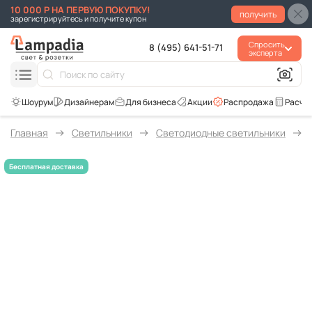
10 000 Р НА ПЕРВУЮ ПОКУПКУ!
получить
зарегистрируйтесь и получите купон
Спросить
8 (495) 641-51-71
эксперта
Для бизнеса
Акции
Распродажа
Расче
Главная
Светильники
Светодиодные светильники