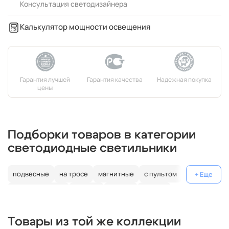
Консультация светодизайнера
Калькулятор мощности освещения
Подборки товаров в категории
светодиодные светильники
подвесные
на тросе
магнитные
с пультом
лофт
металлические
черные
кольцо
Россия
декоративные
дизайнерские
поворотные
гибкие
Товары из той же коллекции
плоские
белые
ip67
ip65
для шкафа
шар