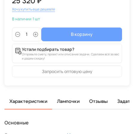
25 320 ₽
Хочу купить еще дешевле
В наличии:
1 шт
В корзину
Устали подбирать товар?
Отправьте смету, проект или описание задачи. Сделаем всё за вас
и дадим скидку!
Запросить оптовую цену
Характеристики
Лампочки
Отзывы
Задать
Основные