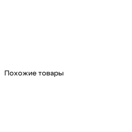
длинные
прямоугольные
в спальню
с датчиком
круглые
для ванной
для кухни
настенные
накладные
линейные
встраиваемые
потолочные
Похожие товары