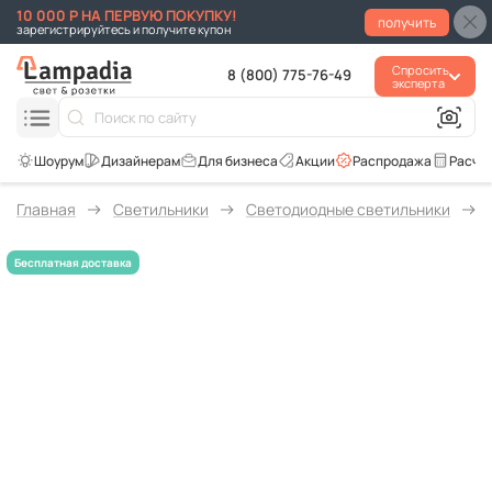
10 000 Р НА ПЕРВУЮ ПОКУПКУ!
получить
зарегистрируйтесь и получите купон
Спросить
8 (800) 775-76-49
эксперта
Для бизнеса
Акции
Распродажа
Расче
Главная
Светильники
Светодиодные светильники